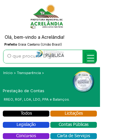
Olá, bem-vindo a Acrelândia!
Prefeito
Graia Caetano (União Brasil)
Início > Transparência >
Prestação de Contas
RREO, RGF, LOA, LDO, PPA e Balanços.
Todos
Licitações
Legislação
Contas Públicas
Concursos
Carta de Serviços