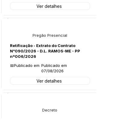
Ver detalhes
Licitações
Pregão Presencial
Retificação - Extrato do Contrato
N°090/2026 - D.L. RAMOS-ME - PP
nº006/2026
📅Publicado em
Publicado em
07/08/2026
Ver detalhes
Legislação
Decreto
Decreto Nº135/2026 - Exoneração -
Leonardo Oliveira Primo
📅Publicado em
Publicado em