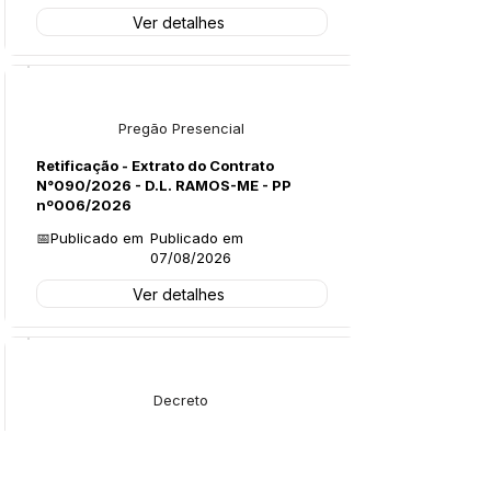
Ver detalhes
Licitações
Pregão Presencial
Retificação - Extrato do Contrato
N°090/2026 - D.L. RAMOS-ME - PP
nº006/2026
📅Publicado em
Publicado em
07/08/2026
Ver detalhes
Legislação
Decreto
Decreto Nº135/2026 - Exoneração -
Leonardo Oliveira Primo
📅Publicado em
Publicado em