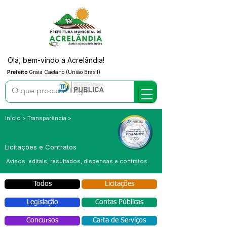
Olá, bem-vindo a Acrelândia!
Prefeito
Graia Caetano (União Brasil)
Início > Transparência >
Licitações e Contratos
Avisos, editais, resultados, dispensas e contratos.
Todos
Licitações
Legislação
Contas Públicas
Concursos
Carta de Serviços