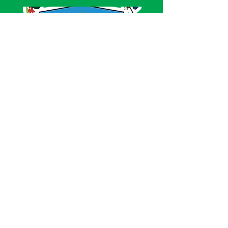
SERVIÇO DE ATENDIMENTO AO CIDADÃO 
(SIC) E OUVIDORIA
Prefeitura de Acrelândia - Estado do Acre
CNPJ 
84.306.737/0001-27
💻Acesso online: 
SIC 
| 
Fale Conosco
 | 
Ouvidoria
| 
Portal de Transparência
 | 
Mapa 
do Site
📱Fone: +55 
(68) 3232-1173
🏢 
Av. Governador Edmundo Pinto, nº 810 
CEP 69945-000, Centro, Acrelândia, Acre
📅 Segunda a sexta, das 
07h30min às 