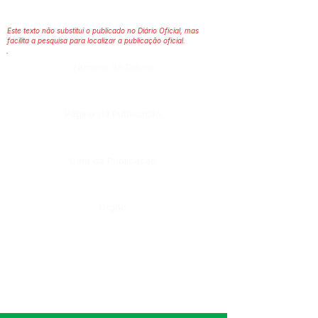
Este texto não substitui o publicado no Diário Oficial, mas
facilita a pesquisa para localizar a publicação oficial.
Número do Diário:
Página da Publicação:
Data da Publicação:
Órgão: