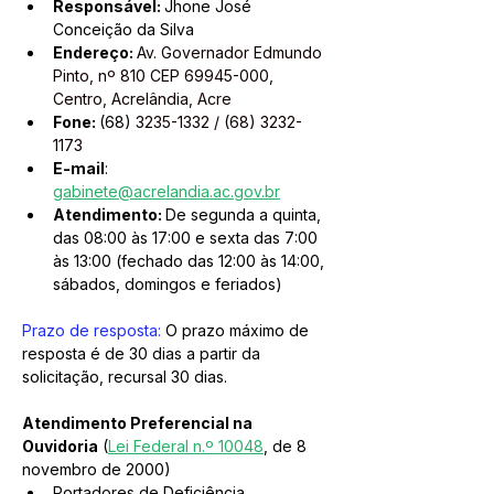
Responsável: 
Jhone José 
Conceição da Silva
Endereço: 
Av. Governador Edmundo 
Pinto, nº 810 CEP 69945-000, 
Centro, Acrelândia, Acre 
Fone: 
(68) 
3235-1332 / (68) 3232-
1173
E-mail
: 
gabinete@acrelandia.ac.gov.br
Atendimento: 
De segunda a quinta, 
das 08:00 às 17:00 e sexta das 7:00 
às 13:00 (fechado das 12:00 às 14:00, 
sábados, domingos e feriados)
Prazo de resposta:
 O prazo máximo de 
resposta é de 30 dias a partir da 
solicitação, recursal 30 dias.
Atendimento Preferencial na 
Ouvidoria
 (
Lei Federal n.º 10048
, de 8 
novembro de 2000)
Portadores de Deficiência