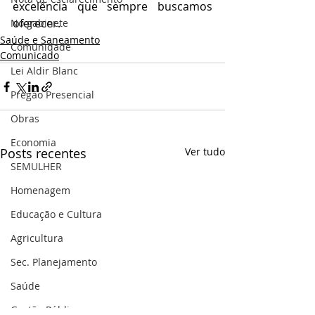
excelência que sempre buscamos 
oferecer.
No gabinete
Saúde e Saneamento
Comunidade
Comunicado
Lei Aldir Blanc
Pregão Presencial
Obras
Economia
Posts recentes
Ver tudo
SEMULHER
Homenagem
Educação e Cultura
Agricultura
Sec. Planejamento
Saúde
Gestão Pública