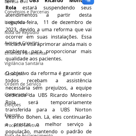
que a 
UBS Ricardo Monteiro 
Defesa Civil
Rola
 estará suspendendo seus 
Convênios e Parcerias
atendimentos a partir desta 
segunda-feira,  11 de dezembro de 
Licitações
2023, devido a uma reforma que vai 
Nota de Repúdio
ocorrer em suas instalações. Essa 
Avisos e Convites
iniciativa visa aprimorar ainda mais o 
ambiente para proporcionar mais 
Emenda Parlamentar
qualidade aos pacientes.
Vigilância Sanitária
O objetivo da reforma é garantir que 
Casa Civil
todos recebam a assistência 
Ordem de Serviço
necessária sem prejuízos, a equipe 
Comunicado
dedicada da UBS Ricardo Monteiro 
Rola será temporariamente 
Eleições
transferida para a UBS Norton 
Esporte
Vitorino Bohen. Lá, eles continuarão 
a prestar o melhor serviço à 
Processo seletivo
população, mantendo o padrão de 
Nota de esclarecimento