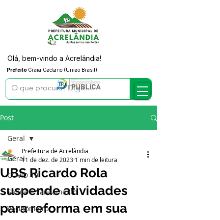
Olá, bem-vindo a Acrelândia!
Prefeito
Graia Caetano (União Brasil)
Post
Geral
Prefeitura de Acrelândia
Geral
11 de dez. de 2023
1 min de leitura
UBS Ricardo Rola
COVID-19
suspende atividades
Saúde e Saneamento
para reforma em sua
Vacinômetro