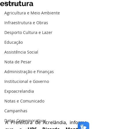
estrutura
Dengue
Agricultura e Meio Ambiente
Infraestrutura e Obras
Desporto Cultura e Lazer
Educação
Assistência Social
Nota de Pesar
Administração e Finanças
Institucional e Governo
Expoacrelandia
Notas e Comunicado
Campanhas
Datas Comemorativas
A Prefeitura de Acrelândia, informa 