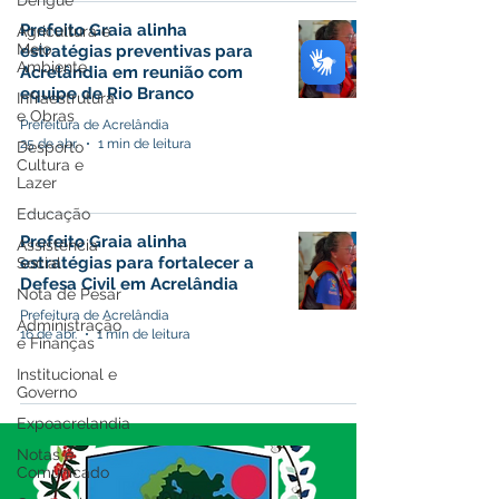
Dengue
Prefeito Graia alinha
Agricultura e
Meio
estratégias preventivas para
Ambiente
Acrelândia em reunião com
equipe de Rio Branco
Infraestrutura
e Obras
Prefeitura de Acrelândia
25 de abr.
1 min de leitura
Desporto
Cultura e
Lazer
Educação
Prefeito Graia alinha
Assistência
estratégias para fortalecer a
Social
Defesa Civil em Acrelândia
Nota de Pesar
Prefeitura de Acrelândia
Administração
16 de abr.
1 min de leitura
e Finanças
Institucional e
Governo
Expoacrelandia
Notas e
Comunicado