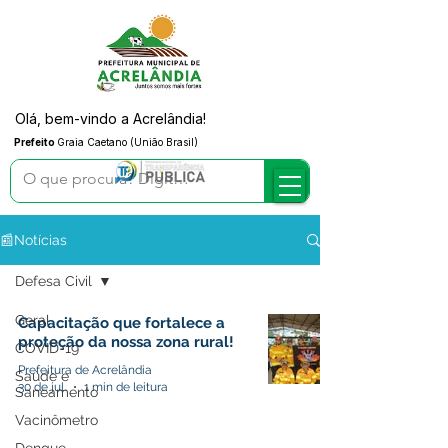
Olá, bem-vindo a Acrelândia!
Prefeito
Graia Caetano (União Brasil)
📰Notícias
Defesa Civil
Geral
Capacitação que fortalece a
proteção da nossa zona rural!
COVID-19
Prefeitura de Acrelândia
Saúde e
30 de jul.
1 min de leitura
Saneamento
Vacinômetro