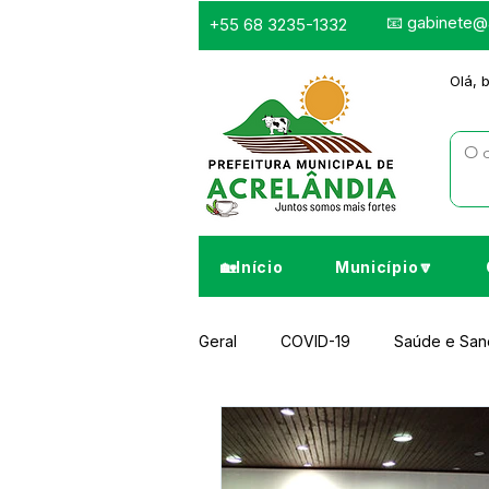
📧
gabinete@a
+55 68 3235-1332
Olá, 
🏡Início
Município🔽
Geral
COVID-19
Saúde e Sa
Infraestrutura e Obras
Despor