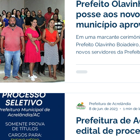
Prefeito Olavin
stitucional e Governo
Expoacrelandia
Notas e Comunicad
posse aos novo
município apro
 Civil
Convênios e Parcerias
Licitações
Nota de Re
Em uma marcante cerimônia
Prefeito Olavinho Boiadeir
novos servidores da Prefeitu
rlamentar
Vigilância Sanitária
Casa Civil
Ordem de 
sso seletivo
Nota de esclarecimento
Prefeitura de Acrelândia
8 de jun. de 2023
1 min de l
Prefeitura de A
edital de proce