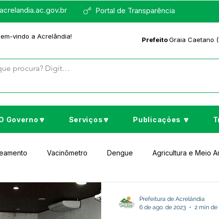
crelandia.ac.gov.br
Portal de Transparência
bem-vindo a Acrelândia!
Prefeito
Graia Caetano (
O Governo🔽
Serviços🔽
Publicações 🔽
T
neamento
Vacinômetro
Dengue
Agricultura e Meio 
to Cultura e Lazer
Educação
Assistência Social
No
Prefeitura de Acrelândia
6 de ago. de 2023
2 min de 