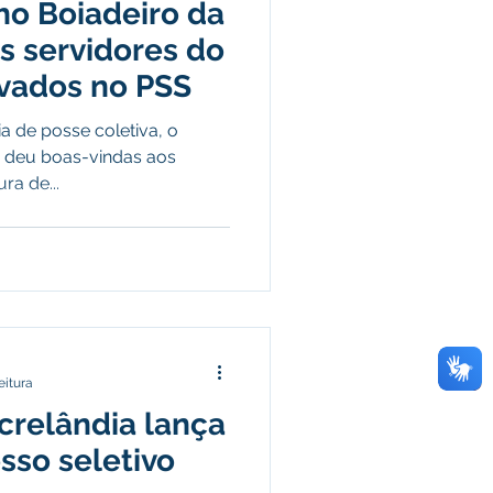
ho Boiadeiro da
o
Campanhas
s servidores do
vados no PSS
púdio
 de posse coletiva, o
o, deu boas-vindas aos
ra de...
Serviço
Comunicado
eitura
crelândia lança
sso seletivo