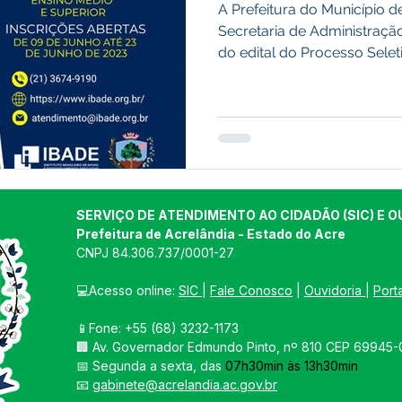
A Prefeitura do Município d
Secretaria de Administraçã
do edital do Processo Seleti
SERVIÇO DE ATENDIMENTO AO CIDADÃO (SIC) E O
Prefeitura de Acrelândia - Estado do Acre
CNPJ 
84.306.737/0001-27
💻Acesso online: 
SIC 
| 
Fale Conosco
 | 
Ouvidoria
| 
Port
📱Fone: +55 
(68) 3232-1173
🏢 
Av. Governador Edmundo Pinto, nº 810 CEP 69945-0
📅 Segunda a sexta, das 
07h30min às 13h30min
📧 
gabinete@acrelandia.ac.gov.br