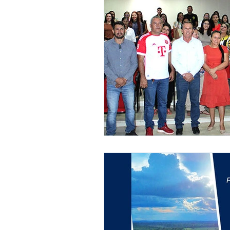
Administração e Finanças
In
Datas Comemorativas
Defesa
Avisos e Convites
Emenda Pa
Eleições
Esporte
Proce