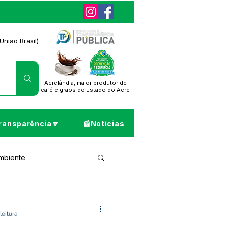
União Brasil)
Acrelândia, maior produtor de
café
e grãos do Estado do Acre
ransparência🔽
📰Notícias
Ambiente
ta de Pesar
leitura