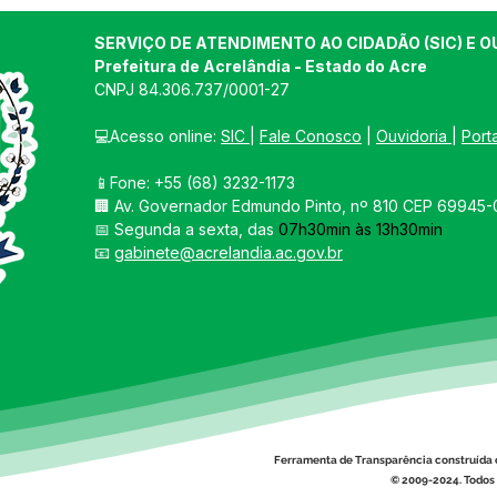
SERVIÇO DE ATENDIMENTO AO CIDADÃO (SIC) E O
Prefeitura de Acrelândia - Estado do Acre
CNPJ 
84.306.737/0001-27
💻Acesso online: 
SIC 
| 
Fale Conosco
 | 
Ouvidoria
| 
Port
📱Fone: +55 
(68) 3232-1173
12 de junho: Feliz Dia dos
04 d
🏢 
Av. Governador Edmundo Pinto, nº 810 CEP 69945-0
Namorados!
Chri
📅 Segunda a sexta, das 
07h30min às 13h30min
📧 
gabinete@acrelandia.ac.gov.br
Ferramenta de Transparência construída 
© 2009-2024. Todos 