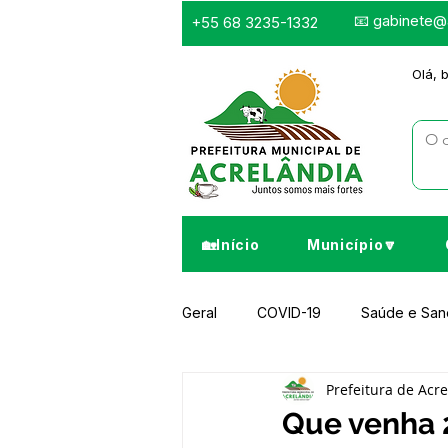
📧
gabinete@a
+55 68 3235-1332
Olá, 
🏡Início
Município🔽
Geral
COVID-19
Saúde e Sa
Prefeitura de Acr
Infraestrutura e Obras
Despor
Que venha 