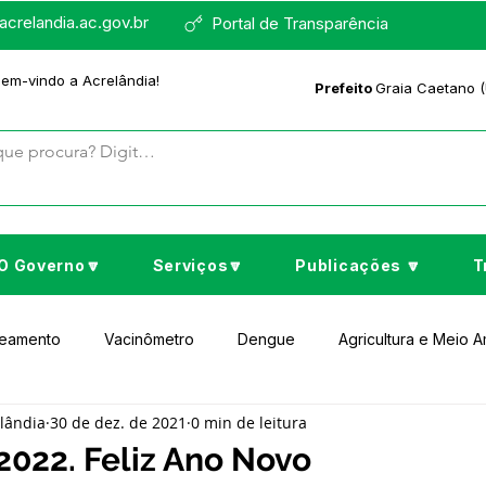
crelandia.ac.gov.br
Portal de Transparência
bem-vindo a Acrelândia!
Prefeito
Graia Caetano (
O Governo🔽
Serviços🔽
Publicações 🔽
T
neamento
Vacinômetro
Dengue
Agricultura e Meio 
elândia
30 de dez. de 2021
0 min de leitura
to Cultura e Lazer
Educação
Assistência Social
No
2022. Feliz Ano Novo