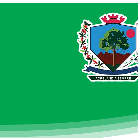
Parabéns, Acre! 64 anos de
conquistas e esperança