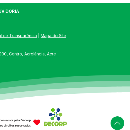
UVIDORIA
al de Transparência
 | 
Mapa do Site
e junho: Dia de Corpus
00, Centro, Acrelândia, Acre
sti
com amor pela Decorp.
os direitos reservados.