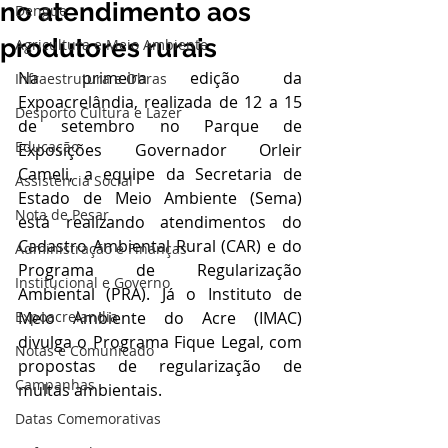
no atendimento aos
Dengue
produtores rurais
Agricultura e Meio Ambiente
Na primeira edição da 
Infraestrutura e Obras
Expoacrelândia, realizada de 12 a 15 
Desporto Cultura e Lazer
de setembro no Parque de 
Educação
Exposições Governador Orleir 
Cameli, a equipe da Secretaria de 
Assistência Social
Estado de Meio Ambiente (Sema) 
Nota de Pesar
está realizando atendimentos do 
Cadastro Ambiental Rural (CAR) e do 
Administração e Finanças
Programa de Regularização 
Institucional e Governo
Ambiental (PRA). Já o Instituto de 
Expoacrelandia
Meio Ambiente do Acre (IMAC) 
divulga o Programa Fique Legal, com 
Notas e Comunicado
propostas de regularização de 
Campanhas
multas ambientais.
Datas Comemorativas