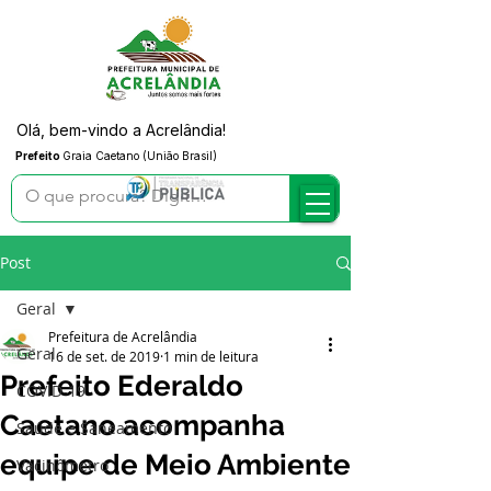
Olá, bem-vindo a Acrelândia!
Prefeito
Graia Caetano (União Brasil)
Post
Geral
Prefeitura de Acrelândia
Geral
16 de set. de 2019
1 min de leitura
Prefeito Ederaldo
COVID-19
Caetano acompanha
Saúde e Saneamento
equipe de Meio Ambiente
Vacinômetro