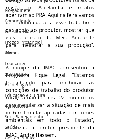
diálogo com os produtores rurais da 
região de Acrelândia e muitos 
No gabinete
aderiram ao PRA. Aqui na feira vamos 
Comunidade
dar continuidade a esse trabalho e 
dar apoio ao produtor, mostrar que 
Lei Aldir Blanc
eles precisam do Meio Ambiente 
Pregão Presencial
para melhorar a sua produção”, 
disse.
Obras
Economia
A equipe do IMAC apresentou o 
SEMULHER
Programa Fique Legal. “Estamos 
trabalhando para melhorar as 
Homenagem
condições de trabalho do produtor 
Educação e Cultura
rural, atuando nos 22 municípios 
para regularizar a situação de mais 
Agricultura
de 6 mil multas aplicadas por crimes 
Sec. Planejamento
ambientais em todo o Estado”, 
Saúde
enfatizou o diretor presidente do 
IMAC, André Hassem.
Gestão Pública