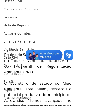
Defesa Civil
Convênios e Parcerias
Licitações
Nota de Repúdio
Avisos e Convites
Emenda Parlamentar
Vigilância Sanitária
Equipe da Sema realiza atendimentos 
Casa Civil
do Cadastro Ambiental Rural (CAR) e 
Ordem de Serviço
do Programa de Regularização 
Ambiental (PRA).
Comunicado
Eleições
O secretário de Estado de Meio 
Ambiente, Israel Milani, destacou o 
Esporte
potencial produtivo do município de 
Processo seletivo
Acrelândia. “Temos avançado no 
Nota de esclarecimento