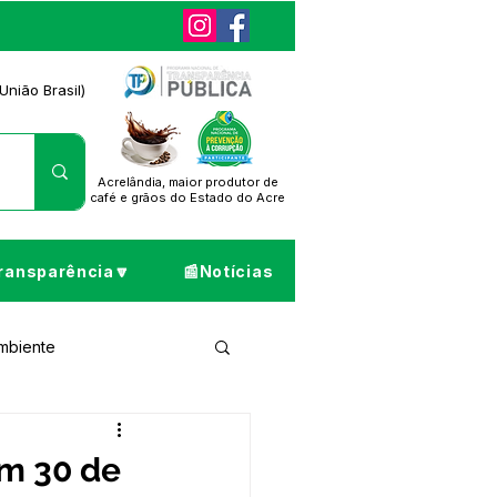
União Brasil)
Acrelândia, maior produtor de
café
e grãos do Estado do Acre
ransparência🔽
📰Notícias
Ambiente
ta de Pesar
em 30 de