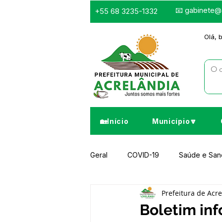
📧
gabinete@a
+55 68 3235-1332
Olá, 
🏡Início
Município🔽
Geral
COVID-19
Saúde e Sa
Prefeitura de Acr
Infraestrutura e Obras
Despor
Boletim inf