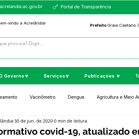
crelandia.ac.gov.br
Portal de Transparência
bem-vindo a Acrelândia!
Prefeito
Graia Caetano (
O Governo🔽
Serviços🔽
Publicações 🔽
T
neamento
Vacinômetro
Dengue
Agricultura e Meio 
elândia
30 de jun. de 2020
0 min de leitura
to Cultura e Lazer
Educação
Assistência Social
No
ormativo covid-19, atualizado 