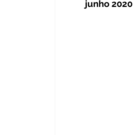
junho 2020
Administração e Finanças
In
Datas Comemorativas
Defesa
Avisos e Convites
Emenda Pa
Eleições
Esporte
Proce