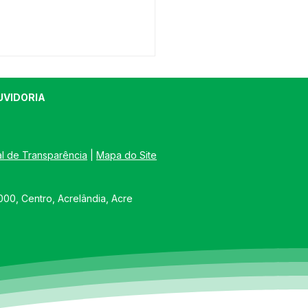
UVIDORIA
al de Transparência
 | 
Mapa do Site
Acrelândia 2026:
00, Centro, Acrelândia, Acre
amento oficial
irma quatro dias de
negócio e festa em
o