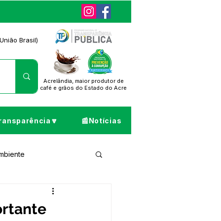
União Brasil)
Acrelândia, maior produtor de
café
e grãos do Estado do Acre
ransparência🔽
📰Notícias
Ambiente
ta de Pesar
ortante