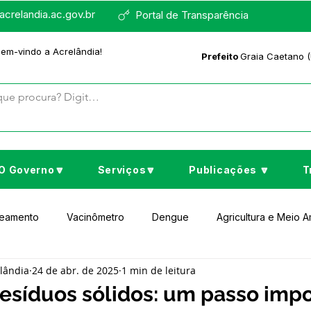
crelandia.ac.gov.br
Portal de Transparência
bem-vindo a Acrelândia!
Prefeito
Graia Caetano (
O Governo🔽
Serviços🔽
Publicações 🔽
T
neamento
Vacinômetro
Dengue
Agricultura e Meio 
elândia
24 de abr. de 2025
1 min de leitura
to Cultura e Lazer
Educação
Assistência Social
No
esíduos sólidos: um passo imp