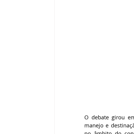
O debate girou em
manejo e destinaçã
no âmbito do cons