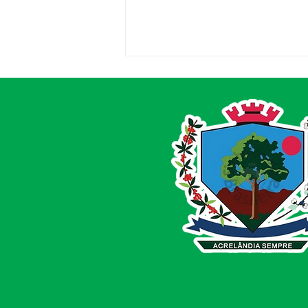
Entrega de Equipamentos
Agrícolas reforça
compromisso com
produtores de Acrelândia