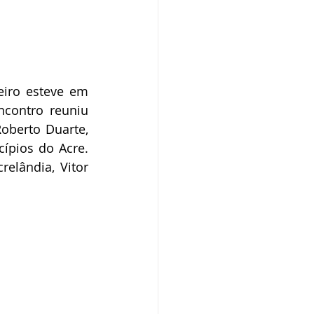
iro esteve em 
contro reuniu 
oberto Duarte, 
ípios do Acre. 
elândia, Vitor 