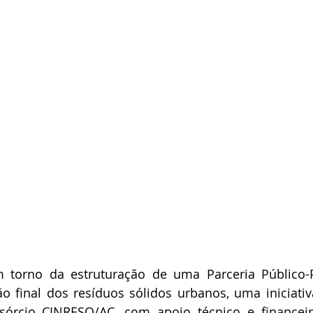
 torno da estruturação de uma Parceria Público-P
o final dos resíduos sólidos urbanos, uma iniciativ
órcio CINRESO/AC, com apoio técnico e financeir