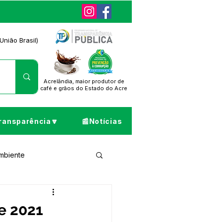
União Brasil)
Acrelândia, maior produtor de
café
e grãos do Estado do Acre
ransparência🔽
📰Notícias
Ambiente
ta de Pesar
e 2021