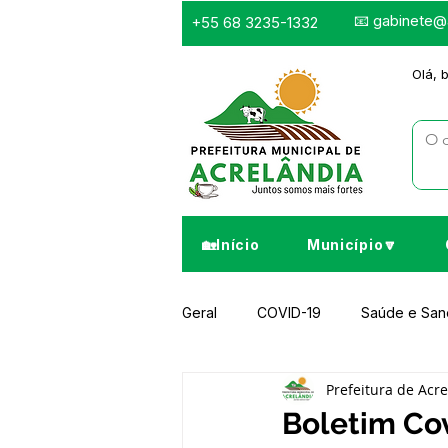
📧
gabinete@a
+55 68 3235-1332
Olá, 
🏡Início
Município🔽
Geral
COVID-19
Saúde e Sa
Prefeitura de Acr
Infraestrutura e Obras
Despor
Boletim Cov