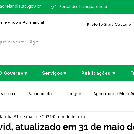
crelandia.ac.gov.br
Portal de Transparência
bem-vindo a Acrelândia!
Prefeito
Graia Caetano (
O Governo🔽
Serviços🔽
Publicações 🔽
T
neamento
Vacinômetro
Dengue
Agricultura e Meio 
elândia
31 de mai. de 2021
0 min de leitura
to Cultura e Lazer
Educação
Assistência Social
No
id, atualizado em 31 de maio d