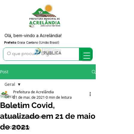
Olá, bem-vindo a Acrelândia!
Prefeito
Graia Caetano (União Brasil)
Post
Geral
Prefeitura de Acrelândia
Geral
21 de mai. de 2021
0 min de leitura
Boletim Covid,
COVID-19
atualizado em 21 de maio
Saúde e Saneamento
de 2021
Vacinômetro