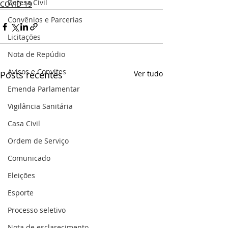
Defesa Civil
COVID-19
Convênios e Parcerias
Licitações
Nota de Repúdio
Avisos e Convites
Posts recentes
Ver tudo
Emenda Parlamentar
Vigilância Sanitária
Casa Civil
Ordem de Serviço
Comunicado
Eleições
Esporte
Processo seletivo
Nota de esclarecimento