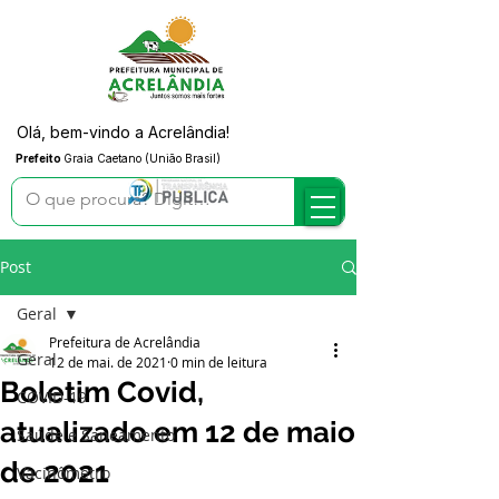
Olá, bem-vindo a Acrelândia!
Prefeito
Graia Caetano (União Brasil)
Post
Geral
Prefeitura de Acrelândia
Geral
12 de mai. de 2021
0 min de leitura
Boletim Covid,
COVID-19
atualizado em 12 de maio
Saúde e Saneamento
de 2021
Vacinômetro