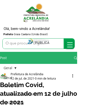
Olá, bem-vindo a Acrelândia!
Prefeito
Graia Caetano (União Brasil)
Post
Geral
Prefeitura de Acrelândia
Geral
12 de jul. de 2021
0 min de leitura
Boletim Covid,
COVID-19
atualizado em 12 de julho
Saúde e Saneamento
de 2021
Vacinômetro