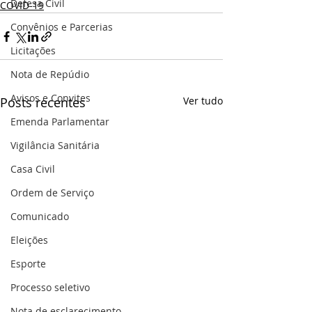
Defesa Civil
COVID-19
Convênios e Parcerias
Licitações
Nota de Repúdio
Avisos e Convites
Posts recentes
Ver tudo
Emenda Parlamentar
Vigilância Sanitária
Casa Civil
Ordem de Serviço
Comunicado
Eleições
Esporte
Processo seletivo
Nota de esclarecimento