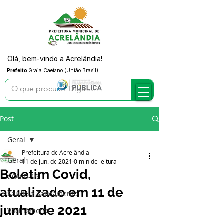
Olá, bem-vindo a Acrelândia!
Prefeito
Graia Caetano (União Brasil)
Post
Geral
Prefeitura de Acrelândia
Geral
11 de jun. de 2021
0 min de leitura
Boletim Covid,
COVID-19
atualizado em 11 de
Saúde e Saneamento
junho de 2021
Vacinômetro