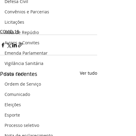
Defesa Civil
Convênios e Parcerias
Licitações
COVID-19
Nota de Repúdio
Avisos e Convites
Emenda Parlamentar
Vigilância Sanitária
Posts recentes
Ver tudo
Casa Civil
Ordem de Serviço
Comunicado
Eleições
Esporte
Processo seletivo
Nota de esclarecimento