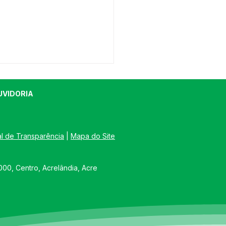
UVIDORIA
al de Transparência
 | 
Mapa do Site
tim Covid-19,
00, Centro, Acrelândia, Acre
lizado em 29 de
mbro de 2021