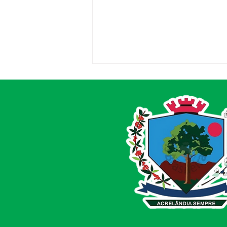
Saúde: 9 de julho de 2022,
Prefeitura realizará 'mega
vacinação' contra covid-19