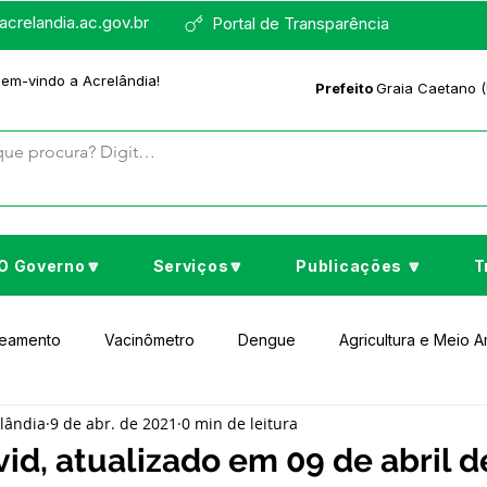
crelandia.ac.gov.br
Portal de Transparência
bem-vindo a Acrelândia!
Prefeito
Graia Caetano (
O Governo🔽
Serviços🔽
Publicações 🔽
T
neamento
Vacinômetro
Dengue
Agricultura e Meio 
elândia
9 de abr. de 2021
0 min de leitura
to Cultura e Lazer
Educação
Assistência Social
No
id, atualizado em 09 de abril d