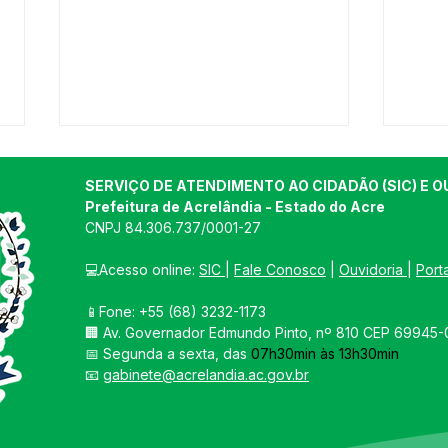
SERVIÇO DE ATENDIMENTO AO CIDADÃO (SIC) E O
Prefeitura de Acrelândia - Estado do Acre
CNPJ 
84.306.737/0001-27
💻Acesso online: 
SIC 
| 
Fale Conosco
 | 
Ouvidoria
| 
Port
📱Fone: +55 
(68) 3232-1173
Importante: A pandemia
Bole
🏢 
Av. Governador Edmundo Pinto, nº 810 CEP 69945-0
não acabou. Use máscara,
atua
📅 Segunda a sexta, das 
07h30min às 13h30min
vacina-se e não esqueça o
sete
📧 
gabinete@acrelandia.ac.gov.br
álcool em gel