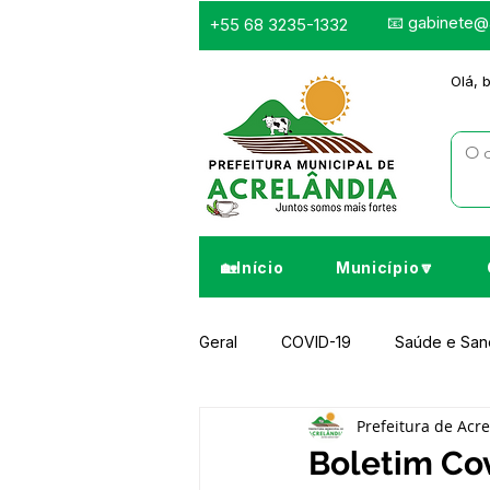
📧
gabinete@a
+55 68 3235-1332
Olá, 
🏡Início
Município🔽
Geral
COVID-19
Saúde e Sa
Prefeitura de Acr
Infraestrutura e Obras
Despor
Boletim Cov