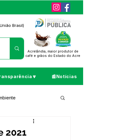
União Brasil)
Acrelândia, maior produtor de
café
e grãos do Estado do Acre
ransparência🔽
📰Notícias
Ambiente
ta de Pesar
e 2021