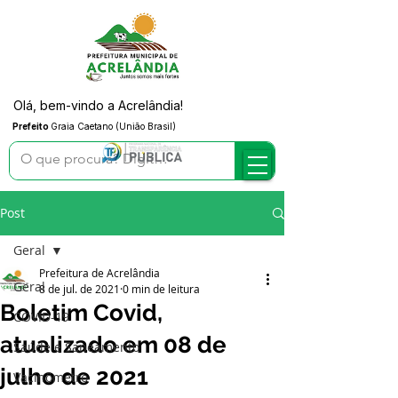
Olá, bem-vindo a Acrelândia!
Prefeito
Graia Caetano (União Brasil)
Post
Geral
Prefeitura de Acrelândia
Geral
8 de jul. de 2021
0 min de leitura
Boletim Covid,
COVID-19
atualizado em 08 de
Saúde e Saneamento
julho de 2021
Vacinômetro