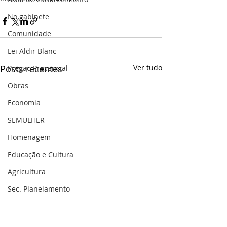
No gabinete
Comunidade
Lei Aldir Blanc
Posts recentes
Ver tudo
Pregão Presencial
Obras
Economia
SEMULHER
Homenagem
Educação e Cultura
Agricultura
Sec. Planejamento
Saúde
Gestão Pública