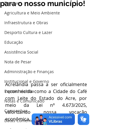
para o nosso município!
Dengue
Agricultura e Meio Ambiente
Infraestrutura e Obras
Desporto Cultura e Lazer
Educação
Assistência Social
Nota de Pesar
Administração e Finanças
Institucional e Governo
Acrelândia passa a ser oficialmente 
reconhecida como a Cidade do Café 
Expoacrelandia
com Leite do Estado do Acre, por 
Notas e Comunicado
meio da Lei nº 4.673/2025, 
Campanhas
valorizando nossa vocação 
econômica, cultural e agrícola.
Datas Comemorativas