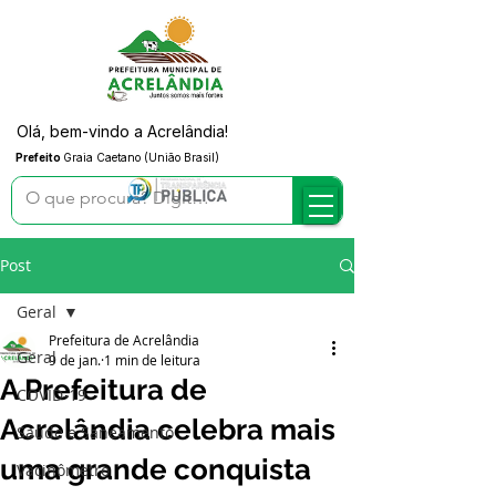
Olá, bem-vindo a Acrelândia!
Prefeito
Graia Caetano (União Brasil)
Post
Geral
Prefeitura de Acrelândia
Geral
9 de jan.
1 min de leitura
A Prefeitura de
COVID-19
Acrelândia celebra mais
Saúde e Saneamento
uma grande conquista
Vacinômetro