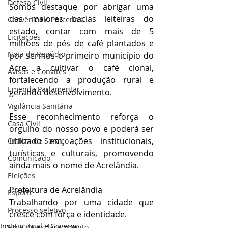
Defesa Civil
Somos destaque por abrigar uma 
das maiores bacias leiteiras do 
Convênios e Parcerias
estado, contar com mais de 5 
Licitações
milhões de pés de café plantados e 
Nota de Repúdio
por sermos o primeiro município do 
Acre a cultivar o café clonal, 
Avisos e Convites
fortalecendo a produção rural e 
Emenda Parlamentar
gerando desenvolvimento.
Vigilância Sanitária
Esse reconhecimento reforça o 
Casa Civil
orgulho do nosso povo e poderá ser 
utilizado em ações institucionais, 
Ordem de Serviço
turísticas e culturais, promovendo 
Comunicado
ainda mais o nome de Acrelândia.
Eleições
Prefeitura de Acrelândia
Esporte
Trabalhando por uma cidade que 
Processo seletivo
cresce com força e identidade.
Institucional e Governo
Nota de esclarecimento