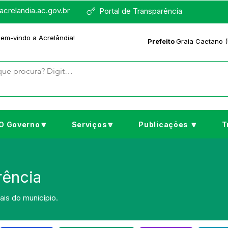
crelandia.ac.gov.br
Portal de Transparência
bem-vindo a Acrelândia!
Prefeito
Graia Caetano (
O Governo🔽
Serviços🔽
Publicações 🔽
T
rência
is do município.