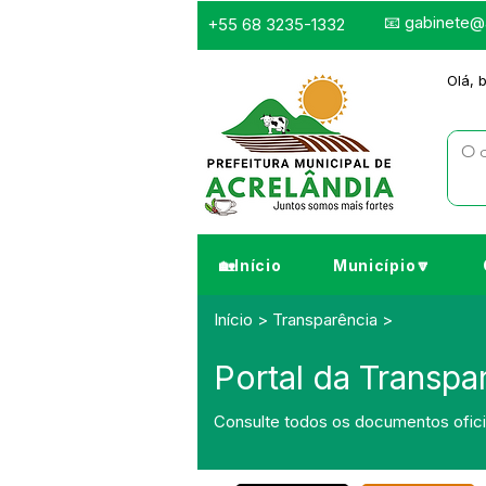
📧
gabinete@a
+55 68 3235-1332
Olá, 
🏡Início
Município🔽
Início > Transparência >
Portal da Transpa
Consulte todos os documentos oficia