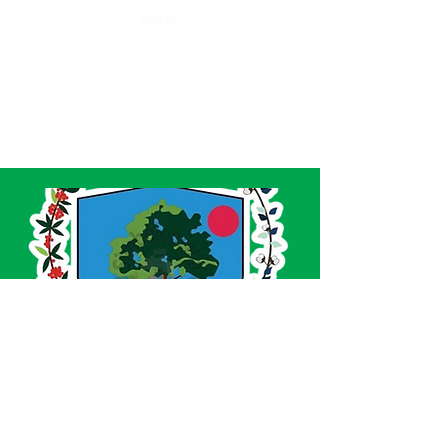
Órgão:
SERVIÇO DE ATENDIMENTO AO CIDADÃO 
(SIC) E OUVIDORIA
Prefeitura de Acrelândia - Estado do Acre
CNPJ 
84.306.737/0001-27