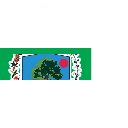
Órgão:
SERVIÇO DE ATENDIMENTO AO CIDADÃO 
(SIC) E OUVIDORIA
Prefeitura de Acrelândia - Estado do Acre
CNPJ 
84.306.737/0001-27