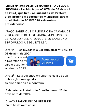
LEI DE N° 898 DE 25 DE NOVEMBRO DE 2024.
“REVOGA a
Lei Municipal n° 875, de 03 de abril
de 2024
, que fixou os subsídios do Prefeito,
Vice-prefeito e Secretários Municipais para o
quadriênio de 2025/2028 e dá outras
providencias”.
“FAÇO SABER QUE O PLENÁRIO DA CÂMARA DE
VEREADORES DE ACRELÂNDIA, MUNICÍPIO DO
ESTADO DO ACRE APROVOU, E EU SANCIONO
E PROMULGO A SEGUINTE LEI”.
Art. 1º
- Fica revogada a
Lei Municipal n° 875, de
03 de abril de 2024
,
que fixou os subsídios do Prefeito, Vice-prefeito
e Secretários Municipais
para o quadriênio de 2025/2028 a partir de 1° de
janeiro de 2025.
Art. 2º
- Esta Lei entra em vigor na data de sua
publicação, revogando
as disposições em contrário.
Gabinete do Prefeito de Acrelândia-Ac, 25 de
novembro de 2024.
OLAVO FRANCELINO DE REZENDE
Prefeito de Acrelândia