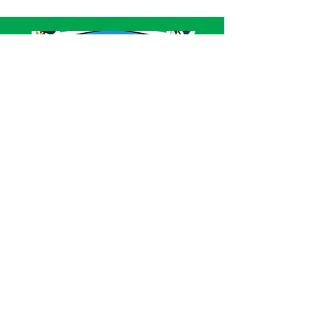
SERVIÇO DE ATENDIMENTO AO CIDADÃO 
(SIC) E OUVIDORIA
Prefeitura de Acrelândia - Estado do Acre
CNPJ 
84.306.737/0001-27
💻Acesso online: 
SIC 
| 
Fale Conosco
 | 
Ouvidoria
| 
Portal de Transparência
 | 
Mapa 
do Site
📱Fone: +55 
(68) 3232-1173
🏢 
Av. Governador Edmundo Pinto, nº 810 