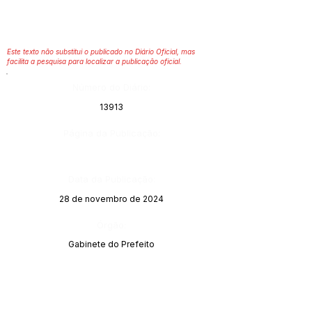
Este texto não substitui o publicado no Diário Oficial, mas
facilita a pesquisa para localizar a publicação oficial.
Número do Diário:
13913
Página da Publicação:
Data da Publicação:
28 de novembro de 2024
Órgão:
Gabinete do Prefeito