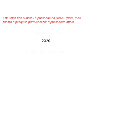
Este texto não substitui o publicado no Diário Oficial, mas
facilita a pesquisa para localizar a publicação oficial.
Número do Diário:
2020
Página da Publicação:
Data da Publicação:
5 de maio de 2020
Órgão:
Gabinete do Prefeito