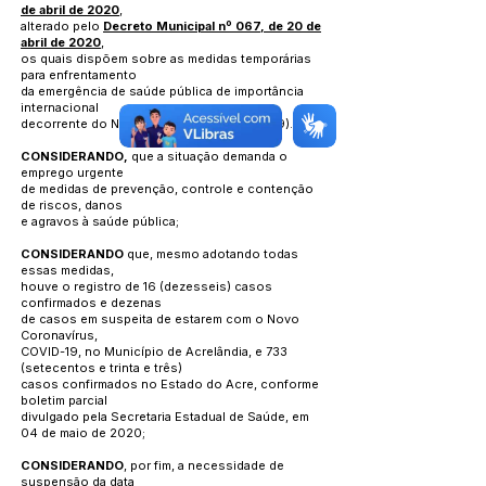
de abril de 2020
,
alterado pelo
Decreto Municipal nº 067, de 20 de
abril de 2020
,
os quais dispõem sobre as medidas temporárias
para enfrentamento
da emergência de saúde pública de importância
internacional
decorrente do Novo Coronavírus (COVID-19).
CONSIDERANDO,
que a situação demanda o
emprego urgente
de medidas de prevenção, controle e contenção
de riscos, danos
e agravos à saúde pública;
CONSIDERANDO
que, mesmo adotando todas
essas medidas,
houve o registro de 16 (dezesseis) casos
confirmados e dezenas
de casos em suspeita de estarem com o Novo
Coronavírus,
COVID-19, no Município de Acrelândia, e 733
(setecentos e trinta e três)
casos confirmados no Estado do Acre, conforme
boletim parcial
divulgado pela Secretaria Estadual de Saúde, em
04 de maio de 2020;
CONSIDERANDO
, por fim, a necessidade de
suspensão da data