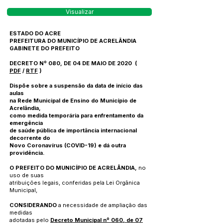
Visualizar
ESTADO DO ACRE
PREFEITURA DO MUNICÍPIO DE ACRELÃNDIA
GABINETE DO PREFEITO
DECRETO Nº 080, DE 04 DE MAIO DE 2020
(
PDF
/
RTF
)
Dispõe sobre a suspensão da data de início das
aulas
na Rede Municipal de Ensino do Município de
Acrelândia,
como medida temporária para enfrentamento da
emergência
de saúde pública de importância internacional
decorrente do
Novo Coronavírus (COVID-19) e dá outra
providência.
O PREFEITO DO MUNICÍPIO DE ACRELÂNDIA,
no
uso de suas
atribuições legais, conferidas pela Lei Orgânica
Municipal,
CONSIDERANDO
a necessidade de ampliação das
medidas
adotadas pelo
Decreto Municipal nº 060, de 07