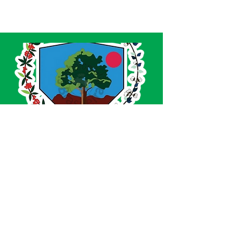
SERVIÇO DE ATENDIMENTO AO CIDADÃO 
(SIC) E OUVIDORIA
Prefeitura de Acrelândia - Estado do Acre
CNPJ 
84.306.737/0001-27
💻Acesso online: 
SIC 
| 
Fale Conosco
 | 
Ouvidoria
| 
Portal de Transparência
 | 
Mapa 
do Site