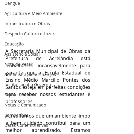
Dengue
Agricultura e Meio Ambiente
Infraestrutura e Obras
Desporto Cultura e Lazer
Educação
A Secretaria Municipal de Obras da 
Assistência Social
Prefeitura de Acrelândia está 
Nota de Pesar
trabalhando incansavelmente para 
garantir que a Escola Estadual de 
Administração e Finanças
Ensino Médio Marcílio Pontes dos 
Institucional e Governo
Santos esteja em perfeitas condições 
para receber nossos estudantes e 
Expoacrelandia
professores.
Notas e Comunicado
Campanhas
Acreditamos que um ambiente limpo 
e bem cuidado contribui para um 
Datas Comemorativas
melhor aprendizado. Estamos 