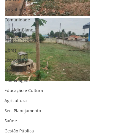
No gabinete
Comunidade
Lei Aldir Blanc
Pregão Presencial
Obras
Economia
SEMULHER
Homenagem
Educação e Cultura
Agricultura
Sec. Planejamento
Saúde
Gestão Pública