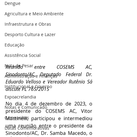
Dengue
Agricultura e Meio Ambiente
Infraestrutura e Obras
Desporto Cultura e Lazer
Educação
Assistência Social
Nota de Pesar
Reunião entre COSEMS AC, 
Sinodonto/AC, Deputado Federal Dr. 
Administração e Finanças
Eduardo Velloso e Vereador Rutênio Sá 
Institucional e Governo
discute PL 765/2015
Expoacrelandia
No dia 4 de dezembro de 2023, o 
Notas e Comunicado
presidente do COSEMS AC, Vitor 
Campanhas
Martinelli, participou e intermediou 
uma reunião entre o presidente da 
Datas Comemorativas
Sinodonto/AC, Dr. Samba Macedo, o 