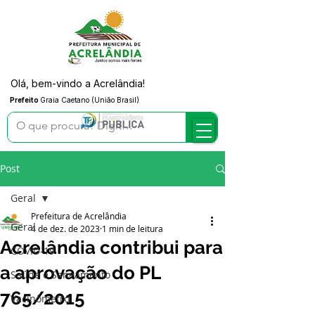
Olá, bem-vindo a Acrelândia!
Prefeito
Graia Caetano (União Brasil)
Post
Geral
Prefeitura de Acrelândia
Geral
4 de dez. de 2023
1 min de leitura
Acrelândia contribui para
COVID-19
a aprovação do PL
Saúde e Saneamento
765/2015
Vacinômetro