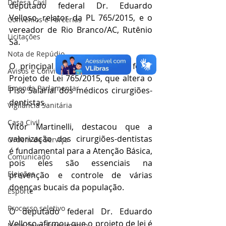
Defesa Civil
deputado federal Dr. Eduardo 
Velloso, relator da PL 765/2015, e o 
Convênios e Parcerias
vereador de Rio Branco/AC, Rutênio 
Licitações
Sá.
Nota de Repúdio
O principal tema da reunião foi o 
Avisos e Convites
Projeto de Lei 765/2015, que altera o 
Emenda Parlamentar
Piso Salarial dos médicos cirurgiões-
dentistas.
Vigilância Sanitária
Casa Civil
Vitor Martinelli, destacou que a 
valorização dos cirurgiões-dentistas 
Ordem de Serviço
é fundamental para a Atenção Básica, 
Comunicado
pois eles são essenciais na 
Eleições
prevenção e controle de várias 
doenças bucais da população.
Esporte
Processo seletivo
O deputado federal Dr. Eduardo 
Velloso afirmou que o projeto de lei é 
Nota de esclarecimento