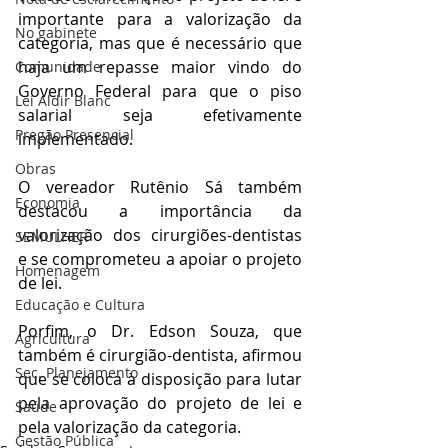
importante para a valorização da 
No gabinete
categoria, mas que é necessário que 
haja um repasse maior vindo do 
Comunidade
Governo Federal para que o piso 
Lei Aldir Blanc
salarial seja efetivamente 
Pregão Presencial
implementado.
Obras
O vereador Rutênio Sá também 
Economia
destacou a importância da 
valorização dos cirurgiões-dentistas 
SEMULHER
e se comprometeu a apoiar o projeto 
Homenagem
de lei.
Educação e Cultura
Porfim, o Dr. Edson Souza, que 
Agricultura
também é cirurgião-dentista, afirmou 
Sec. Planejamento
que se coloca à disposição para lutar 
pela aprovação do projeto de lei e 
Saúde
pela valorização da categoria.
Gestão Pública