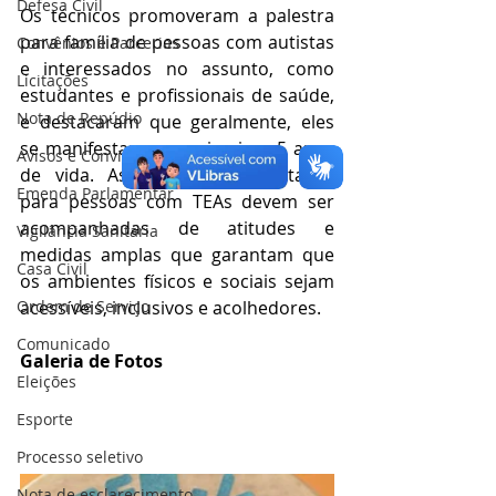
Defesa Civil
Os técnicos promoveram a palestra 
para família de pessoas com autistas 
Convênios e Parcerias
e interessados no assunto, como 
Licitações
estudantes e profissionais de saúde, 
Nota de Repúdio
e destacaram que geralmente, eles 
se manifestam nos primeiros 5 anos 
Avisos e Convites
de vida. As intervenções voltadas 
Emenda Parlamentar
para pessoas com TEAs devem ser 
acompanhadas de atitudes e 
Vigilância Sanitária
medidas amplas que garantam que 
Casa Civil
os ambientes físicos e sociais sejam 
Ordem de Serviço
acessíveis, inclusivos e acolhedores.
Comunicado
Galeria de Fotos
Eleições
Esporte
Processo seletivo
Nota de esclarecimento