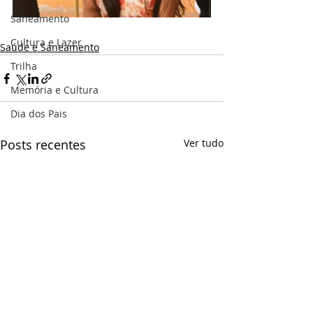
Saneamento
Cultura e Lazer
Saúde e Saneamento
Trilha
Memória e Cultura
Dia dos Pais
Posts recentes
Ver tudo