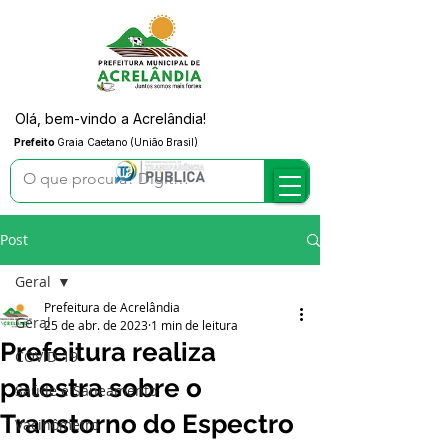
Olá, bem-vindo a Acrelândia!
Prefeito
Graia Caetano (União Brasil)
Post
Geral
Prefeitura de Acrelândia
Geral
25 de abr. de 2023
1 min de leitura
Prefeitura realiza
COVID-19
palestra sobre o
Saúde e Saneamento
Transtorno do Espectro
Vacinômetro