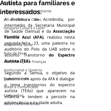
Autista para familiares e
Dengue
interessados.
Agricultura e Meio Ambiente
A Prefeitura de Acrelândia, por 
Infraestrutura e Obras
intermédio da Secretaria Municipal 
Desporto Cultura e Lazer
de Saúde (Semsa) e da 
Associação 
Educação
Família Azul (AFA)
, realizou nesta 
segunda-feira, 23, uma palestra no 
Assistência Social
auditório do Polo da UAB sobre o 
Nota de Pesar
assunto Transtorno
 do Espectro 
Autista (TEA)
.
Administração e Finanças
Institucional e Governo
Segundo a Semsa, o objetivo da 
Expoacrelandia
palestra com apoio da AFA é dialogar 
o tema transtornos do espectro 
Notas e Comunicado
autista (TEAs) que aparecem na 
Campanhas
infância e tendem a persistir na 
adolescência e na idade adulta. 
Datas Comemorativas