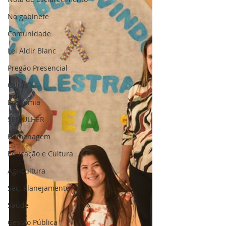
No gabinete
Comunidade
Lei Aldir Blanc
Pregão Presencial
Obras
Economia
SEMULHER
Homenagem
Educação e Cultura
Agricultura
Sec. Planejamento
Saúde
Gestão Pública