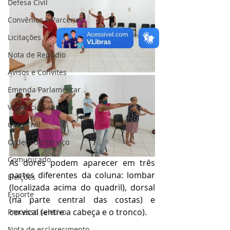
Defesa Civil
Convênios e Parcerias
Licitações
Nota de Repúdio
Avisos e Convites
Emenda Parlamentar
Vigilância Sanitária
Casa Civil
Ordem de Serviço
Comunicado
As dores podem aparecer em três 
partes diferentes da coluna: lombar 
Eleições
(localizada acima do quadril), dorsal 
Esporte
(na parte central das costas) e 
cervical (entre a cabeça e o tronco).
Processo seletivo
Nota de esclarecimento