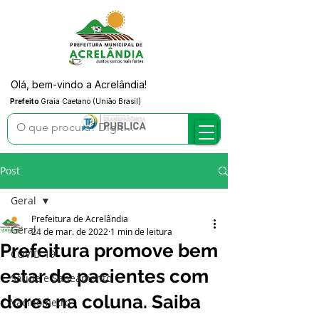
Olá, bem-vindo a Acrelândia!
Prefeito
Graia Caetano (União Brasil)
Post
Geral
Prefeitura de Acrelândia
Geral
24 de mar. de 2022
1 min de leitura
Prefeitura promove bem
COVID-19
estar de pacientes com
Saúde e Saneamento
dores na coluna. Saiba
Vacinômetro