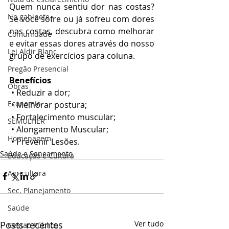
Quem nunca sentiu dor nas costas? 
No gabinete
Se você sofre ou já sofreu com dores 
nas costas, descubra como melhorar 
Comunidade
e evitar essas dores através do nosso 
Lei Aldir Blanc
grupo de exercícios para coluna.
Pregão Presencial
Benefícios
Obras
 • Reduzir a dor;
Economia
 • Melhorar postura;
 • Fortalecimento muscular;
SEMULHER
 • Alongamento Muscular;
Homenagem
 • Prevenir Lesões.
Saúde e Saneamento
Educação e Cultura
Agricultura
Sec. Planejamento
Saúde
Posts recentes
Ver tudo
Gestão Pública