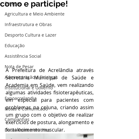
como e participe!
Dengue
Agricultura e Meio Ambiente
Infraestrutura e Obras
Desporto Cultura e Lazer
Educação
Assistência Social
Nota de Pesar
A Prefeitura de Acrelândia através 
Secretaria Municipal de Saúde e 
Administração e Finanças
Academia em Saúde, vem realizando 
Institucional e Governo
algumas atividades fisioterapêuticas, 
Expoacrelandia
em especial para pacientes com 
problemas na coluna, criando assim 
Notas e Comunicado
um grupo com o objetivo de realizar 
Campanhas
exercícios de postura, alongamento e 
fortalecimento muscular.
Datas Comemorativas