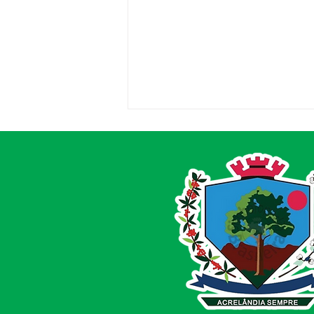
Entrega de Equipamentos
Agrícolas reforça
compromisso com
produtores de Acrelândia