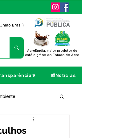
União Brasil)
Acrelândia, maior produtor de
café
e grãos do Estado do Acre
ransparência🔽
📰Notícias
Ambiente
ta de Pesar
ntulhos