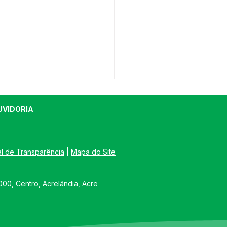
UVIDORIA
al de Transparência
 | 
Mapa do Site
eitura de Acrelândia
00, Centro, Acrelândia, Acre
nsifica pavimentação
uas