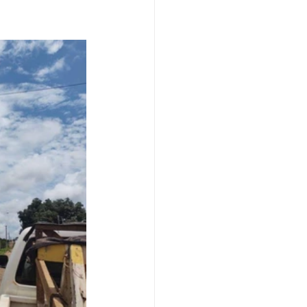
o
Campanhas
púdio
Serviço
Comunicado