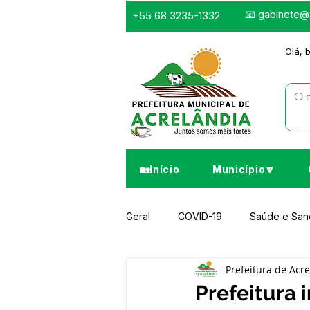
📧
gabinete@a
+55 68 3235-1332
Olá, 
🏡Início
Município🔽
Geral
COVID-19
Saúde e Sa
Prefeitura de Acr
Infraestrutura e Obras
Despor
Prefeitura 