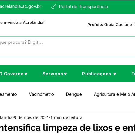
crelandia.ac.gov.br
Portal de Transparência
bem-vindo a Acrelândia!
Prefeito
Graia Caetano (
O Governo🔽
Serviços🔽
Publicações 🔽
T
neamento
Vacinômetro
Dengue
Agricultura e Meio 
elândia
9 de nov. de 2021
1 min de leitura
to Cultura e Lazer
Educação
Assistência Social
No
intensifica limpeza de lixos e e