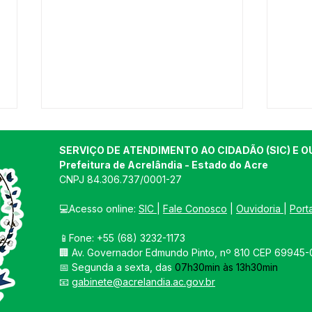
SERVIÇO DE ATENDIMENTO AO CIDADÃO (SIC) E O
Prefeitura de Acrelândia - Estado do Acre
CNPJ 
84.306.737/0001-27
💻Acesso online: 
SIC 
| 
Fale Conosco
 | 
Ouvidoria
| 
Port
📱Fone: +55 
(68) 3232-1173
PREFEITO GRAIA FAZ VISITA
Pref
🏢 
Av. Governador Edmundo Pinto, nº 810 CEP 69945-0
A PRODUTORES RURAIS
inte
📅 Segunda a sexta, das 
07h30min às 13h30min
PARA CONHECER MELHOR
de r
📧 
gabinete@acrelandia.ac.gov.br
A PRODUÇÃO E AS
NECESSIDADES