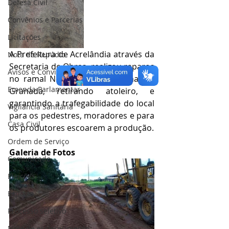
Defesa Civil
Convênios e Parcerias
Licitações
A Prefeitura de Acrelândia através da 
Nota de Repúdio
Secretaria de Obras, realizou reparos 
Avisos e Convites
no ramal Novo Encanto e ramal do 
Emenda Parlamentar
Granada, retirando atoleiro, e 
garantindo a trafegabilidade do local 
Vigilância Sanitária
para os pedestres, moradores e para 
Casa Civil
os produtores escoarem a produção.
Ordem de Serviço
Galeria de Fotos
Comunicado
Eleições
Esporte
Processo seletivo
Nota de esclarecimento