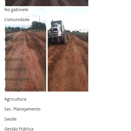
No gabinete
Comunidade
Lei Aldir Blanc
Pregão Presencial
Obras
Economia
SEMULHER
Homenagem
Educação e Cultura
Agricultura
Sec. Planejamento
Saúde
Gestão Pública