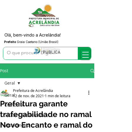
Olá, bem-vindo a Acrelândia!
Prefeito
Graia Caetano (União Brasil)
Post
Geral
Prefeitura de Acrelândia
Geral
12 de nov. de 2021
1 min de leitura
Prefeitura garante
COVID-19
trafegabilidade no ramal
Saúde e Saneamento
Novo Encanto e ramal do
Vacinômetro