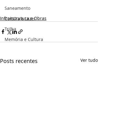
Saneamento
Infraestrutura e Obras
Cultura e Lazer
Trilha
Memória e Cultura
Posts recentes
Ver tudo