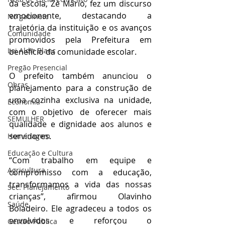
da escola, Zé Mário, fez um discurso 
emocionante, destacando a 
No gabinete
trajetória da instituição e os avanços 
Comunidade
promovidos pela Prefeitura em 
Lei Aldir Blanc
benefício da comunidade escolar.
Pregão Presencial
O prefeito também anunciou o 
Obras
planejamento para a construção de 
uma cozinha exclusiva na unidade, 
Economia
com o objetivo de oferecer mais 
SEMULHER
qualidade e dignidade aos alunos e 
servidores.
Homenagem
Educação e Cultura
“Com trabalho em equipe e 
Agricultura
compromisso com a educação, 
transformamos a vida das nossas 
Sec. Planejamento
crianças”, afirmou Olavinho 
Saúde
Boiadeiro. Ele agradeceu a todos os 
envolvidos e reforçou o 
Gestão Pública