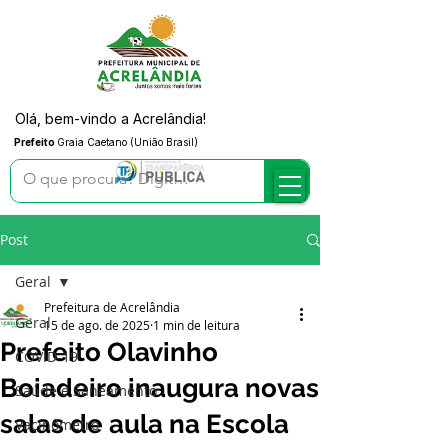
Olá, bem-vindo a Acrelândia!
Prefeito
Graia Caetano (União Brasil)
Post
Geral
Prefeitura de Acrelândia
Geral
15 de ago. de 2025
1 min de leitura
Prefeito Olavinho
COVID-19
Boiadeiro inaugura novas
Saúde e Saneamento
salas de aula na Escola
Vacinômetro