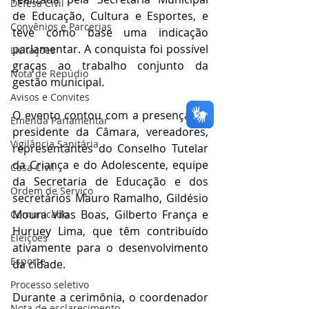
Defesa Civil
de Educação, Cultura e Esportes, e 
Convênios e Parcerias
teve como base uma indicação 
parlamentar. A conquista foi possível 
Licitações
graças ao trabalho conjunto da 
Nota de Repúdio
gestão municipal.
Avisos e Convites
O evento contou com a presença do 
Emenda Parlamentar
presidente da Câmara, vereadores, 
Vigilância Sanitária
representantes do Conselho Tutelar 
da Criança e do Adolescente, equipe 
Casa Civil
da Secretaria de Educação e dos 
Ordem de Serviço
secretários Mauro Ramalho, Gildésio 
Moura Vilas Boas, Gilberto França e 
Comunicado
Huruey Lima, que têm contribuído 
Eleições
ativamente para o desenvolvimento 
Esporte
da cidade.
Processo seletivo
Durante a cerimônia, o coordenador 
Nota de esclarecimento