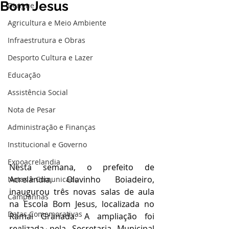
Bom Jesus
Dengue
Agricultura e Meio Ambiente
Infraestrutura e Obras
Desporto Cultura e Lazer
Educação
Assistência Social
Nota de Pesar
Administração e Finanças
Institucional e Governo
Expoacrelandia
Nesta semana, o prefeito de 
Acrelândia, Olavinho Boiadeiro, 
Notas e Comunicado
inaugurou três novas salas de aula 
Campanhas
na Escola Bom Jesus, localizada no 
Datas Comemorativas
Ramal Granada. A ampliação foi 
realizada pela Secretaria Municipal 