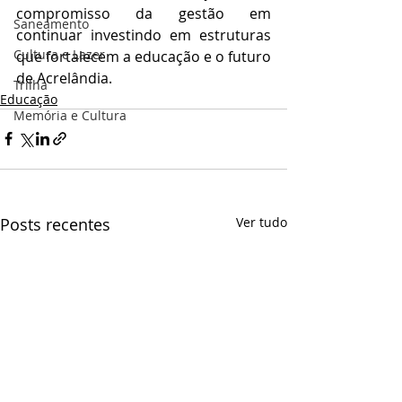
compromisso da gestão em 
Saneamento
continuar investindo em estruturas 
Cultura e Lazer
que fortalecem a educação e o futuro 
de Acrelândia.
Trilha
Educação
Memória e Cultura
Posts recentes
Ver tudo