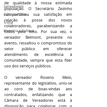
de qualidade à nossa estimada 
Saneamento
população. O Secretário Zezinho 
compartilhou sua satisfação em 
Cultura e Lazer
relação à posse dos novos 
Trilha
colaboradores, parabenizando a 
Memória e Cultura
todos pelo feito. Por sua vez, o 
vereador Belmont, presente no 
evento, ressaltou o compromisso do 
setor público em oferecer 
atendimento de excelência à 
comunidade, sempre que esta fizer 
uso dos serviços públicos.
O vereador Roseno Melo, 
representante do legislativo, uniu-se 
ao coro de boas-vindas aos 
contratados, enfatizando que a 
Câmara de Vereadores está à 
disposição para colaborar com o 