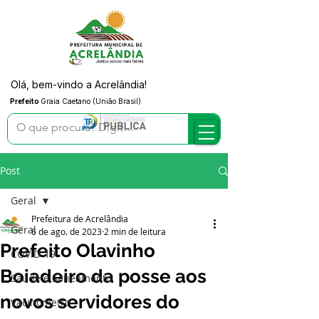
Olá, bem-vindo a Acrelândia!
Prefeito
Graia Caetano (União Brasil)
Post
Geral
Prefeitura de Acrelândia
Geral
6 de ago. de 2023
2 min de leitura
Prefeito Olavinho
COVID-19
Boiadeiro da posse aos
Saúde e Saneamento
novos servidores do
Vacinômetro