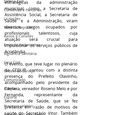
Defesa Civil
estratégicas da administração 
municipal, como a Secretaria de 
Convênios e Parcerias
Assistência Social, a Secretaria de 
Licitações
Saúde e a Administração, viram 
diversos cargos ocupados por 
Nota de Repúdio
profissionais talentosos, cuja 
Avisos e Convites
atuação será crucial para 
Emenda Parlamentar
impulsionar os serviços públicos de 
Acrelândia.
Vigilância Sanitária
Casa Civil
O evento, que teve lugar no plenário 
da CEDUP, contou com a distinta 
Ordem de Serviço
presença do Prefeito Olavinho, 
Comunicado
acompanhado pelo presidente da 
Câmara, vereador Roseno Melo e por 
Eleições
Fernanda, representante da 
Esporte
Secretaria de Saúde, que se fez 
Processo seletivo
presente em razão de motivos de 
saúde do Secretário Vitor. Também 
Nota de esclarecimento