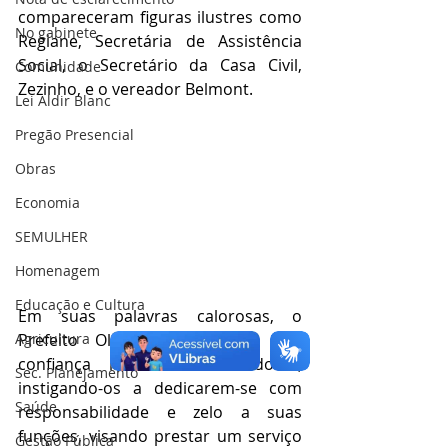
compareceram figuras ilustres como 
No gabinete
Regiane, Secretária de Assistência 
Social, o Secretário da Casa Civil, 
Comunidade
Zezinho, e o vereador Belmont.
Lei Aldir Blanc
Pregão Presencial
Obras
Economia
SEMULHER
Homenagem
Educação e Cultura
Em suas palavras calorosas, o 
Prefeito Olavinho expressou sua 
Agricultura
confiança nos novos servidores, 
Sec. Planejamento
instigando-os a dedicarem-se com 
Saúde
responsabilidade e zelo a suas 
funções, visando prestar um serviço 
Gestão Pública