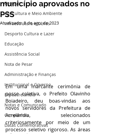
município aprovados no
Dengue
PSS
Agricultura e Meio Ambiente
Atualizado:
8 de ago. de 2023
Infraestrutura e Obras
Desporto Cultura e Lazer
Educação
Assistência Social
Nota de Pesar
Administração e Finanças
Institucional e Governo
Em uma marcante cerimônia de 
posse coletiva, o Prefeito Olavinho 
Expoacrelandia
Boiadeiro, deu boas-vindas aos 
Notas e Comunicado
novos servidores da Prefeitura de 
Acrelândia, selecionados 
Campanhas
criteriosamente por meio de um 
Datas Comemorativas
processo seletivo rigoroso. As áreas 