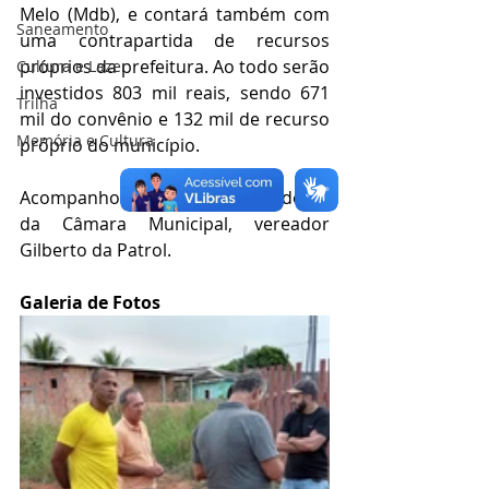
Melo (Mdb), e contará também com 
Saneamento
uma contrapartida de recursos 
próprios da prefeitura. Ao todo serão 
Cultura e Lazer
investidos 803 mil reais, sendo 671 
Trilha
mil do convênio e 132 mil de recurso 
Memória e Cultura
próprio do município.
Acompanhou a agenda o  Presidente 
da Câmara Municipal, vereador 
Gilberto da Patrol.
Galeria de Fotos