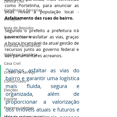
Defesa Civil
como Portelinha, para anunciar as 
Convênios e Parcerias
boas novas a população local - 
Asfaltamento das ruas do bairro.
Licitações
Nota de Repúdio
Segundo o prefeito a prefeitura irá 
pavimentar e asfaltar as vias, graças 
Avisos e Convites
a busca incansável da atual gestão de 
Emenda Parlamentar
recursos junto ao governo federal e 
Vigilância Sanitária
aos parlamentares acreanos. 
Casa Civil
"Vamos asfaltar as vias do 
Ordem de Serviço
bairro e garantir uma logística 
Comunicado
mais fluida, segura e 
Eleições
organizada, além de 
Esporte
proporcionar a valorização 
Processo seletivo
dos imóveis atuais e futuros e 
Nota de esclarecimento