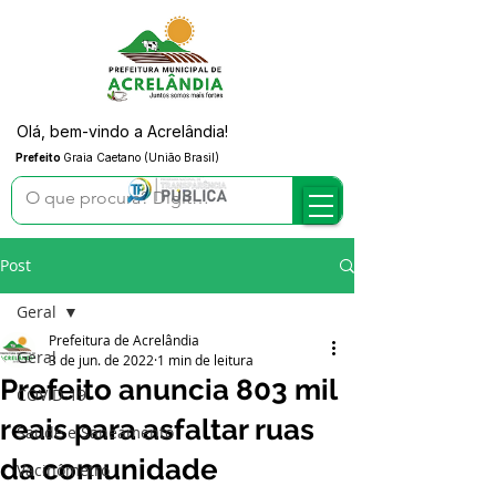
Olá, bem-vindo a Acrelândia!
Prefeito
Graia Caetano (União Brasil)
Post
Geral
Prefeitura de Acrelândia
Geral
3 de jun. de 2022
1 min de leitura
Prefeito anuncia 803 mil
COVID-19
reais para asfaltar ruas
Saúde e Saneamento
da comunidade
Vacinômetro