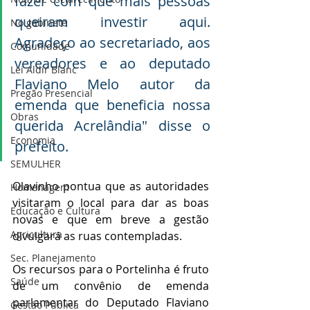
fazer com que mais pessoas 
queiram investir aqui. 
No gabinete
Agradeço ao secretariado, aos 
Comunidade
vereadores e ao deputado 
Lei Aldir Blanc
Flaviano Melo autor da 
Pregão Presencial
emenda que beneficia nossa 
Obras
querida Acrelândia" disse o 
Economia
prefeito.
SEMULHER
Olavinho pontua que as autoridades 
Homenagem
visitaram o local para dar as boas 
Educação e Cultura
novas e que em breve a gestão 
Agricultura
divulgará as ruas contempladas.
Sec. Planejamento
Os recursos para o Portelinha é fruto 
Saúde
de um convênio de emenda 
parlamentar do Deputado Flaviano 
Gestão Pública