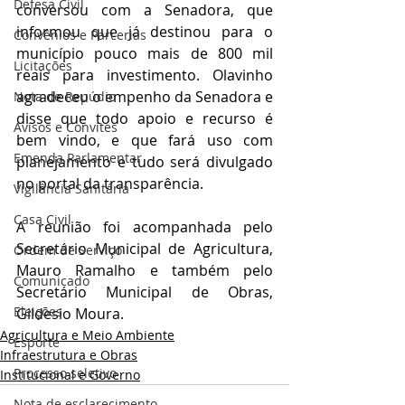
Defesa Civil
conversou com a Senadora, que 
informou que já destinou para o 
Convênios e Parcerias
município pouco mais de 800 mil 
Licitações
reais para investimento. Olavinho 
agradeceu o empenho da Senadora e 
Nota de Repúdio
disse que todo apoio e recurso é 
Avisos e Convites
bem vindo, e que fará uso com 
Emenda Parlamentar
planejamento e tudo será divulgado 
no portal da transparência.
Vigilância Sanitária
Casa Civil
A reunião foi acompanhada pelo 
Secretário Municipal de Agricultura, 
Ordem de Serviço
Mauro Ramalho e também pelo 
Comunicado
Secretário Municipal de Obras, 
Eleições
Gildesio Moura.
Agricultura e Meio Ambiente
Esporte
Infraestrutura e Obras
Processo seletivo
Institucional e Governo
Nota de esclarecimento