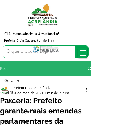
Olá, bem-vindo a Acrelândia!
Prefeito
Graia Caetano (União Brasil)
Post
Geral
Prefeitura de Acrelândia
Geral
31 de mar. de 2021
1 min de leitura
Parceria: Prefeito
COVID-19
garante mais emendas
Saúde e Saneamento
parlamentares da
Vacinômetro