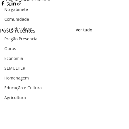
No gabinete
Comunidade
Lei Aldir Blanc
Posts recentes
Ver tudo
Pregão Presencial
Obras
Economia
SEMULHER
Homenagem
Educação e Cultura
Agricultura
Sec. Planejamento
Saúde
Gestão Pública