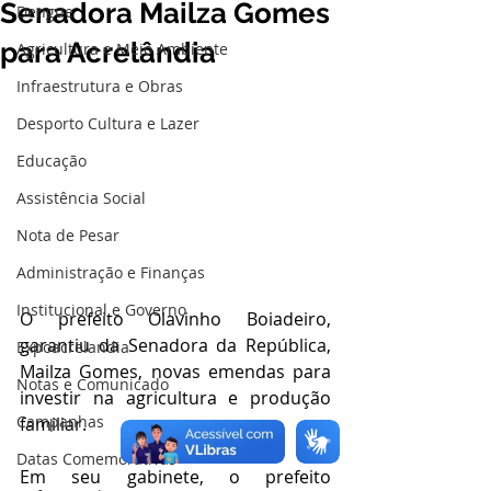
Senadora Mailza Gomes
Dengue
para Acrelândia
Agricultura e Meio Ambiente
Infraestrutura e Obras
Desporto Cultura e Lazer
Educação
Assistência Social
Nota de Pesar
Administração e Finanças
Institucional e Governo
O prefeito Olavinho Boiadeiro, 
garantiu da Senadora da República, 
Expoacrelandia
Mailza Gomes, novas emendas para 
Notas e Comunicado
investir na agricultura e produção 
Campanhas
familiar.
Datas Comemorativas
Em seu gabinete, o prefeito 