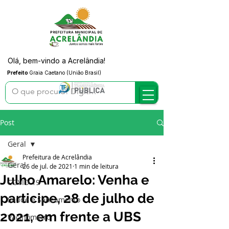
Olá, bem-vindo a Acrelândia!
Prefeito
Graia Caetano (União Brasil)
Post
Geral
Prefeitura de Acrelândia
Geral
26 de jul. de 2021
1 min de leitura
Julho Amarelo: Venha e
COVID-19
participe, 28 de julho de
Saúde e Saneamento
2021, em frente a UBS
Vacinômetro