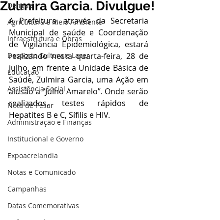
Zulmira Garcia. Divulgue!
Dengue
A Prefeitura, através da Secretaria 
Agricultura e Meio Ambiente
Municipal de saúde e Coordenação 
Infraestrutura e Obras
de Vigilância Epidemiológica, estará 
Desporto Cultura e Lazer
realizando nesta quarta-feira, 28 de 
julho, em frente a Unidade Básica de 
Educação
Saúde, Zulmira Garcia, uma Ação em 
Assistência Social
alusão a “Julho Amarelo”. Onde serão 
realizados, testes rápidos de 
Nota de Pesar
Hepatites B e C, Sífilis e HIV.
Administração e Finanças
Institucional e Governo
Expoacrelandia
Notas e Comunicado
Campanhas
Datas Comemorativas