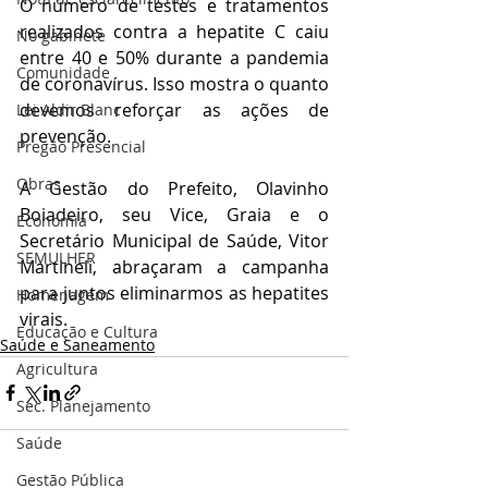
O número de testes e tratamentos 
realizados contra a hepatite C caiu 
No gabinete
entre 40 e 50% durante a pandemia 
Comunidade
de coronavírus. Isso mostra o quanto 
devemos reforçar as ações de 
Lei Aldir Blanc
prevenção.
Pregão Presencial
Obras
A Gestão do Prefeito, Olavinho 
Boiadeiro, seu Vice, Graia e o 
Economia
Secretário Municipal de Saúde, Vitor 
SEMULHER
Martineli, abraçaram a campanha 
para juntos eliminarmos as hepatites 
Homenagem
virais.
Educação e Cultura
Saúde e Saneamento
Agricultura
Sec. Planejamento
Saúde
Gestão Pública