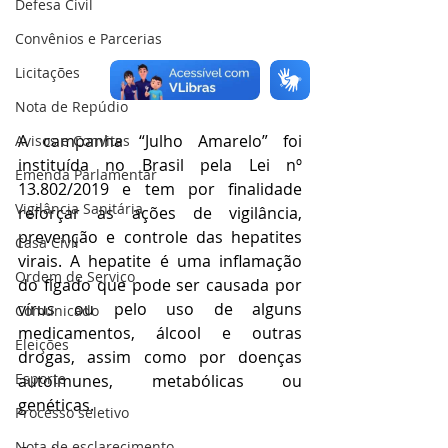
Defesa Civil
Convênios e Parcerias
Licitações
Nota de Repúdio
A campanha “Julho Amarelo” foi 
Avisos e Convites
instituída no Brasil pela Lei nº 
Emenda Parlamentar
13.802/2019 e tem por finalidade 
Vigilância Sanitária
reforçar as ações de vigilância, 
prevenção e controle das hepatites 
Casa Civil
virais. A hepatite é uma inflamação 
Ordem de Serviço
do fígado que pode ser causada por 
vírus ou pelo uso de alguns 
Comunicado
medicamentos, álcool e outras 
Eleições
drogas, assim como por doenças 
Esporte
autoimunes, metabólicas ou 
genéticas.
Processo seletivo
Nota de esclarecimento