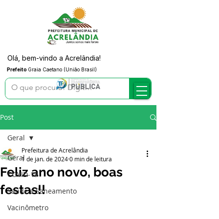
Olá, bem-vindo a Acrelândia!
Prefeito
Graia Caetano (União Brasil)
Post
Geral
Prefeitura de Acrelândia
Geral
1 de jan. de 2024
0 min de leitura
Feliz ano novo, boas
COVID-19
festas!!
Saúde e Saneamento
Vacinômetro