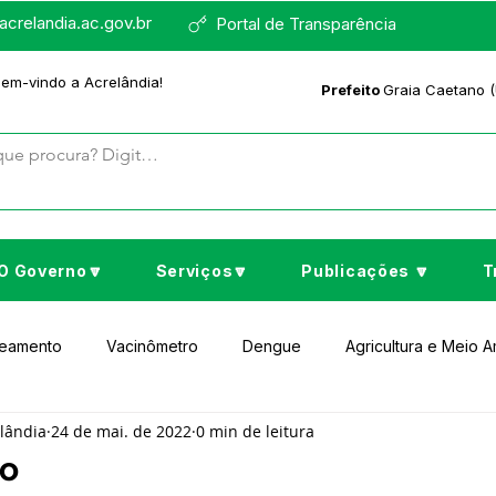
crelandia.ac.gov.br
Portal de Transparência
bem-vindo a Acrelândia!
Prefeito
Graia Caetano (
O Governo🔽
Serviços🔽
Publicações 🔽
T
neamento
Vacinômetro
Dengue
Agricultura e Meio 
elândia
24 de mai. de 2022
0 min de leitura
to Cultura e Lazer
Educação
Assistência Social
No
o