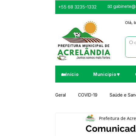
📧
gabinete@a
+55 68 3235-1332
Olá, 
🏡Início
Município🔽
Geral
COVID-19
Saúde e Sa
Prefeitura de Acr
Infraestrutura e Obras
Despor
Comunicad