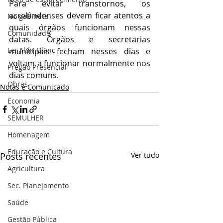
Para evitar transtornos, os 
acrelândenses devem ficar atentos a 
No gabinete
quais órgãos funcionam nessas 
Comunidade
datas. Órgãos e secretarias 
Lei Aldir Blanc
municipais fecham nesses dias e 
voltam a funcionar normalmente nos 
Pregão Presencial
dias comuns.
Obras
Notas e Comunicado
Economia
SEMULHER
Homenagem
Educação e Cultura
Posts recentes
Ver tudo
Agricultura
Sec. Planejamento
Saúde
Gestão Pública