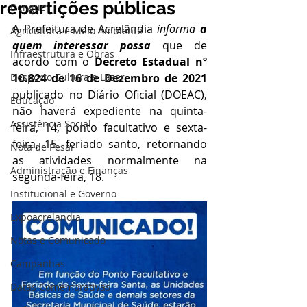
repartições públicas
Dengue
A Prefeitura de Acrelândia 
informa 
a 
Agricultura e Meio Ambiente
quem interessar possa
 que de 
Infraestrutura e Obras
acordo com o 
Decreto Estadual nº 
Desporto Cultura e Lazer
10.824 de 16 de Dezembro de 2021
publicado no Diário Oficial (DOEAC), 
Educação
não haverá expediente na quinta-
Assistência Social
feira, 14, ponto facultativo e sexta-
feira, 15, feriado santo, retornando 
Nota de Pesar
as atividades normalmente na 
Administração e Finanças
segunda-feira, 18.
Institucional e Governo
Expoacrelandia
Notas e Comunicado
Campanhas
Datas Comemorativas