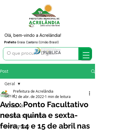
Olá, bem-vindo a Acrelândia!
Prefeito
Graia Caetano (União Brasil)
Post
Geral
Prefeitura de Acrelândia
Geral
12 de abr. de 2022
1 min de leitura
Aviso: Ponto Facultativo
COVID-19
nesta quinta e sexta-
Saúde e Saneamento
feira, 14 e 15 de abril nas
Vacinômetro