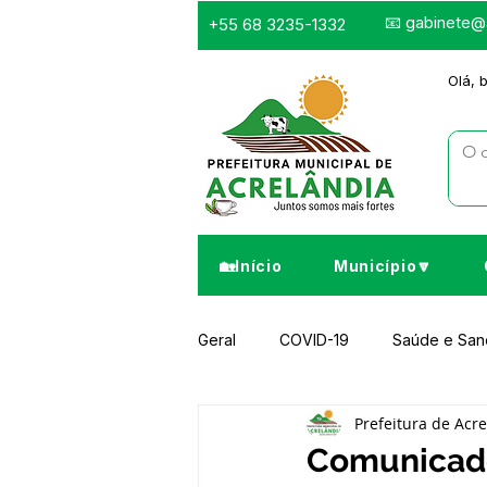
📧
gabinete@a
+55 68 3235-1332
Olá, 
🏡Início
Município🔽
Geral
COVID-19
Saúde e Sa
Prefeitura de Acr
Infraestrutura e Obras
Despor
Comunicad