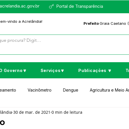
crelandia.ac.gov.br
Portal de Transparência
bem-vindo a Acrelândia!
Prefeito
Graia Caetano (
O Governo🔽
Serviços🔽
Publicações 🔽
T
neamento
Vacinômetro
Dengue
Agricultura e Meio 
elândia
30 de mar. de 2021
0 min de leitura
to Cultura e Lazer
Educação
Assistência Social
No
o