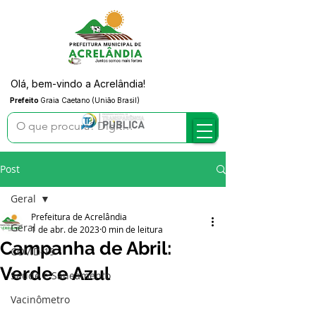
Olá, bem-vindo a Acrelândia!
Prefeito
Graia Caetano (União Brasil)
Post
Geral
Prefeitura de Acrelândia
Geral
1 de abr. de 2023
0 min de leitura
Campanha de Abril:
COVID-19
Verde e Azul
Saúde e Saneamento
Vacinômetro