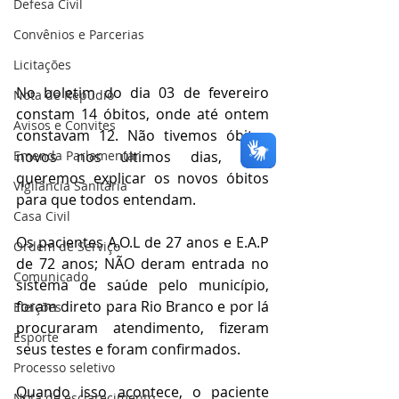
Defesa Civil
Convênios e Parcerias
Licitações
No boletim do dia 03 de fevereiro 
Nota de Repúdio
constam 14 óbitos, onde até ontem 
Avisos e Convites
constavam 12. Não tivemos óbitos 
Emenda Parlamentar
novos nos últimos dias, mas 
queremos explicar os novos óbitos 
Vigilância Sanitária
para que todos entendam. 
Casa Civil
Os pacientes A.O.L de 27 anos e E.A.P 
Ordem de Serviço
de 72 anos; NÃO deram entrada no 
Comunicado
sistema de saúde pelo município, 
foram direto para Rio Branco e por lá 
Eleições
procuraram atendimento, fizeram 
Esporte
seus testes e foram confirmados.
Processo seletivo
Quando isso acontece, o paciente 
Nota de esclarecimento