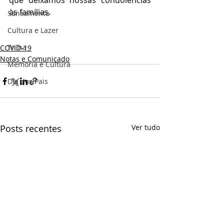
que deixamos nossas condolências 
às famílias.
Saneamento
Cultura e Lazer
Trilha
COVID-19
Notas e Comunicado
Memória e Cultura
Dia dos Pais
Posts recentes
Ver tudo