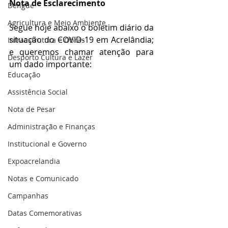
Nota de Esclarecimento 
Dengue
Agricultura e Meio Ambiente
Segue hoje abaixo o boletim diário da 
situação do COVID-19 em Acrelândia; 
Infraestrutura e Obras
e queremos chamar atenção para 
Desporto Cultura e Lazer
um dado importante: 
Educação
Assistência Social
Nota de Pesar
Administração e Finanças
Institucional e Governo
Expoacrelandia
Notas e Comunicado
Campanhas
Datas Comemorativas