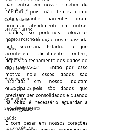
não entra em nosso boletim de 
No gabinete
imediato, pois não temos como 
saber quantos pacientes foram 
Comunidade
procurar atendimento em outras 
Lei Aldir Blanc
cidades, só podemos colocá-los 
Pregão Presencial
quando a informação nos é passada 
pela Secretaria Estadual, o que 
Obras
aconteceu oficialmente ontem, 
Economia
depois do fechamento dos dados do 
dia 02/02/2021.  Então por esse 
SEMULHER
motivo hoje esses dados são 
Homenagem
inseridos em nosso boletim 
municipal, pois são dados que 
Educação e Cultura
precisam ser consolidados e quando 
Agricultura
há óbito é necessário aguardar a 
Sec. Planejamento
investigação. 
Saúde
É com pesar em nossos corações 
Gestão Pública