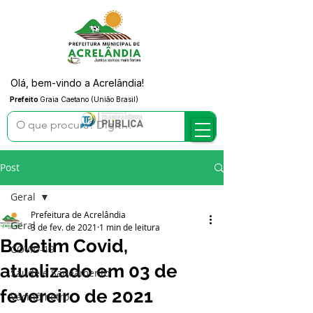
Olá, bem-vindo a Acrelândia!
Prefeito
Graia Caetano (União Brasil)
Post
Geral
Prefeitura de Acrelândia
Geral
3 de fev. de 2021
1 min de leitura
Boletim Covid,
COVID-19
atualizado em 03 de
Saúde e Saneamento
fevereiro de 2021
Vacinômetro