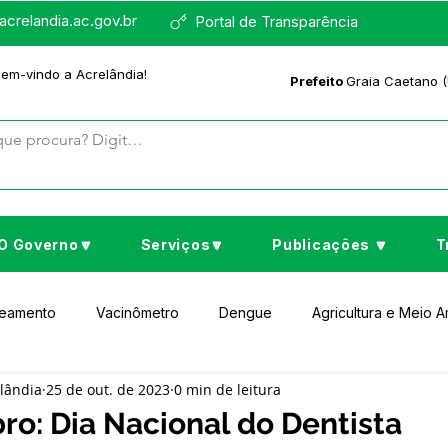
crelandia.ac.gov.br
Portal de Transparência
bem-vindo a Acrelândia!
Prefeito
Graia Caetano (
O Governo🔽
Serviços🔽
Publicações 🔽
T
neamento
Vacinômetro
Dengue
Agricultura e Meio 
elândia
25 de out. de 2023
0 min de leitura
to Cultura e Lazer
Educação
Assistência Social
No
ro: Dia Nacional do Dentista