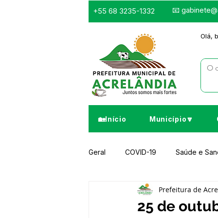
📧
gabinete@a
+55 68 3235-1332
Olá, 
🏡Início
Município🔽
Geral
COVID-19
Saúde e Sa
Prefeitura de Acr
Infraestrutura e Obras
Despor
25 de outub