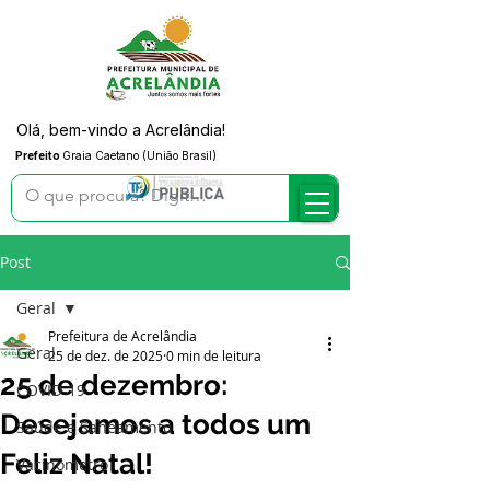
Olá, bem-vindo a Acrelândia!
Prefeito
Graia Caetano (União Brasil)
Post
Geral
Prefeitura de Acrelândia
Geral
25 de dez. de 2025
0 min de leitura
25 de dezembro:
COVID-19
Desejamos a todos um
Saúde e Saneamento
Feliz Natal!
Vacinômetro