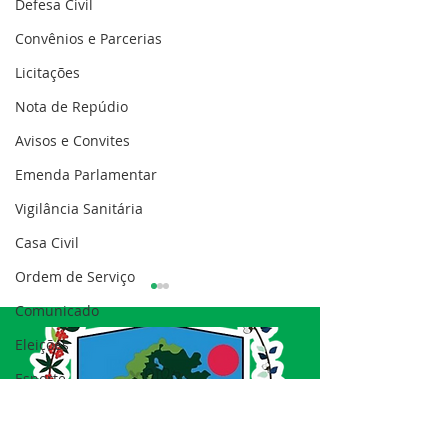
Defesa Civil
Convênios e Parcerias
Licitações
Nota de Repúdio
Avisos e Convites
Emenda Parlamentar
Vigilância Sanitária
Casa Civil
Ordem de Serviço
Comunicado
Eleições
Esporte
Processo seletivo
12 de junho: Feliz Dia
04 de junho: Di
Nota de esclarecimento