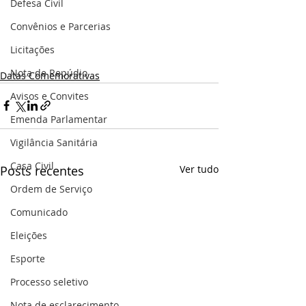
Defesa Civil
Convênios e Parcerias
Licitações
Nota de Repúdio
Datas Comemorativas
Avisos e Convites
Emenda Parlamentar
Vigilância Sanitária
Casa Civil
Posts recentes
Ver tudo
Ordem de Serviço
Comunicado
Eleições
Esporte
Processo seletivo
Nota de esclarecimento