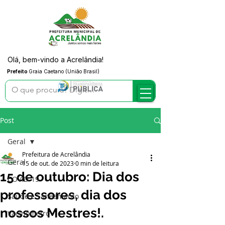
Olá, bem-vindo a Acrelândia!
Prefeito
Graia Caetano (União Brasil)
Post
Geral
Prefeitura de Acrelândia
Geral
15 de out. de 2023
0 min de leitura
15 de outubro: Dia dos
COVID-19
professores, dia dos
Saúde e Saneamento
nossos Mestres!.
Vacinômetro