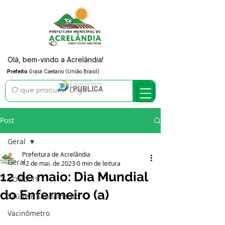
Olá, bem-vindo a Acrelândia!
Prefeito
Graia Caetano (União Brasil)
Post
Geral
Prefeitura de Acrelândia
Geral
12 de mai. de 2023
0 min de leitura
12 de maio: Dia Mundial
COVID-19
do Enfermeiro (a)
Saúde e Saneamento
Vacinômetro