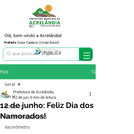
Olá, bem-vindo a Acrelândia!
Prefeito
Graia Caetano (União Brasil)
Post
Geral
Prefeitura de Acrelândia
Geral
12 de jun.
0 min de leitura
12 de junho: Feliz Dia dos
COVID-19
Namorados!
Saúde e Saneamento
Vacinômetro