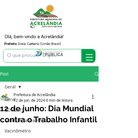
Olá, bem-vindo a Acrelândia!
Prefeito
Graia Caetano (União Brasil)
Post
Geral
Prefeitura de Acrelândia
Geral
12 de jun. de 2024
0 min de leitura
12 de junho: Dia Mundial
COVID-19
contra o Trabalho Infantil
Saúde e Saneamento
Vacinômetro