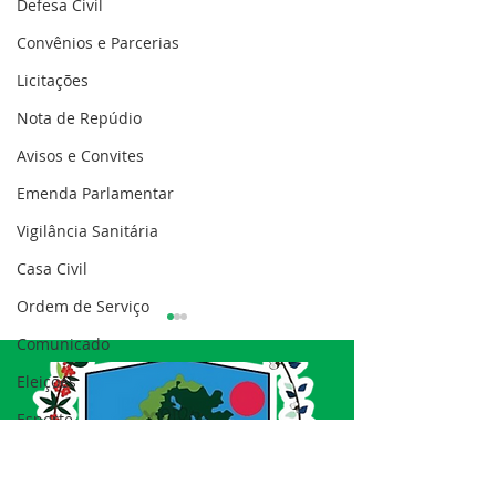
Defesa Civil
Convênios e Parcerias
Licitações
Nota de Repúdio
Avisos e Convites
Emenda Parlamentar
Vigilância Sanitária
Casa Civil
Ordem de Serviço
Comunicado
Eleições
Esporte
Processo seletivo
12 de junho: Feliz Dia
04 de junho: Di
Nota de esclarecimento